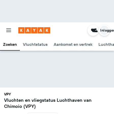
Inlogge
Zoeken
Vluchtstatus
Aankomst en vertrek
Luchtha
VPY
Vluchten en vliegstatus Luchthaven van
Chimoio (VPY)