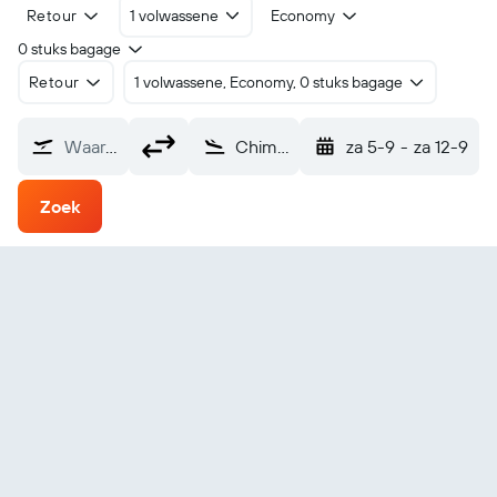
Retour
1 volwassene
Economy
0 stuks bagage
Retour
1 volwassene, Economy, 0 stuks bagage
Waarvandaan?
Chimoio (VPY)
za 5-9
-
za 12-9
Zoek