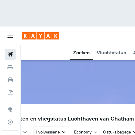
Zoeken
Vluchtstatus
Vliegtickets
Hotels
Huurauto's
Pakketreizen
Explore
CHT
Vluchten en vliegstatus Luchthaven van Chatham 
Vluchtstatus info
Retour
1 volwassene
Economy
0 stuks bagage