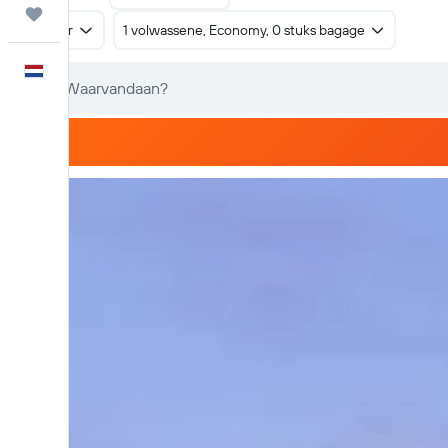
Trips
Retour
1 volwassene, Economy, 0 stuks bagage
Nederlands