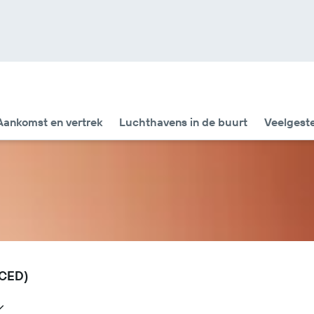
Aankomst en vertrek
Luchthavens in de buurt
Veelgest
(CED)