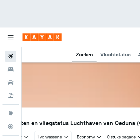
Zoeken
Vluchtstatus
Vliegtickets
Hotels
Huurauto's
Pakketreizen
Explore
CED
Vluchten en vliegstatus Luchthaven van Ceduna 
Vluchtstatus info
Retour
1 volwassene
Economy
0 stuks bagage