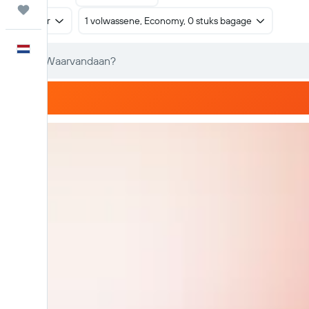
Trips
Retour
1 volwassene, Economy, 0 stuks bagage
Nederlands