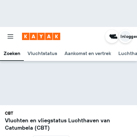
Inlogge
Zoeken
Vluchtstatus
Aankomst en vertrek
Luchtha
CBT
Vluchten en vliegstatus Luchthaven van
Catumbela (CBT)