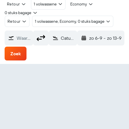
Retour
1 volwassene
Economy
0 stuks bagage
Retour
1 volwassene, Economy, 0 stuks bagage
Waarvandaan?
Catumbela (CBT)
zo 6-9
-
zo 13-9
Zoek