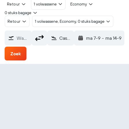
Retour
1 volwassene
Economy
0 stuks bagage
Retour
1 volwassene, Economy, 0 stuks bagage
Waarvandaan?
Castres Mazamet (DCM)
ma 7-9
-
ma 14-9
Zoek