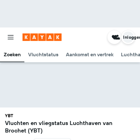
Inlogge
Zoeken
Vluchtstatus
Aankomst en vertrek
Luchtha
YBT
Vluchten en vliegstatus Luchthaven van
Brochet (YBT)