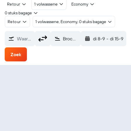
Retour
1 volwassene
Economy
0 stuks bagage
Retour
1 volwassene, Economy, 0 stuks bagage
Waarvandaan?
Brochet (YBT)
di 8-9
-
di 15-9
Zoek