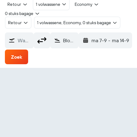
Retour
1 volwassene
Economy
0 stuks bagage
Retour
1 volwassene, Economy, 0 stuks bagage
Waarvandaan?
Bloomfield (BFC)
ma 7-9
-
ma 14-9
Zoek