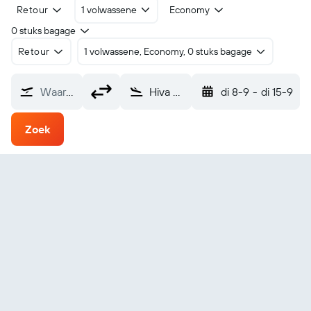
Retour
1 volwassene
Economy
0 stuks bagage
Retour
1 volwassene, Economy, 0 stuks bagage
Waarvandaan?
Hiva Oa Atuona (AUQ)
di 8-9
-
di 15-9
Zoek