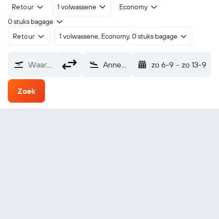
Retour
1 volwassene
Economy
0 stuks bagage
Retour
1 volwassene, Economy, 0 stuks bagage
Waarvandaan?
Annecy – Haute-Savoie – Mont Blanc (NCY)
zo 6-9
-
zo 13-9
Zoek