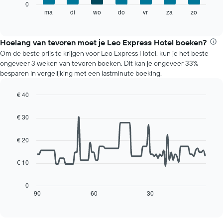
De
0
met
volgende
ma
di
wo
do
vr
za
zo
End
maanden.
of
grafiek
De
interactive
toont
chart
grafiek
de
Hoelang van tevoren moet je Leo Express Hotel boeken?
heeft
gemiddelde
1
Om de beste prijs te krijgen voor Leo Express Hotel, kun je het beste
prijs
Y-
ongeveer 3 weken van tevoren boeken. Dit kan je ongeveer 33%
van
as
besparen in vergelijking met een lastminute boeking.
een
met
kamer
de
€ 40
voor
gemiddelde
Line
elke
Chart
prijs
graphic.
chart
dag
€ 30
van
with
van
een
90
de
data
kamer
€ 20
week.
points.
De
€ 10
grafiek
De
heeft
volgende
1
grafiek
0
X-
toont
90
60
30
End
as
of
hoe
interactive
met
de
chart
de
prijs