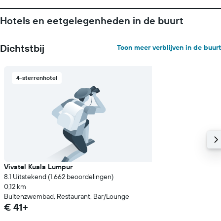
toont
1
Hotels en eetgelegenheden in de buurt
Y-
as
met
Dichtstbij
Toon meer verblijven in de buurt
de
gemiddelde
prijs
van
4-sterrenhotel
een
kamer
Vivatel Kuala Lumpur
8.1 Uitstekend (1.662 beoordelingen)
0,12 km
Buitenzwembad, Restaurant, Bar/Lounge
€ 41+