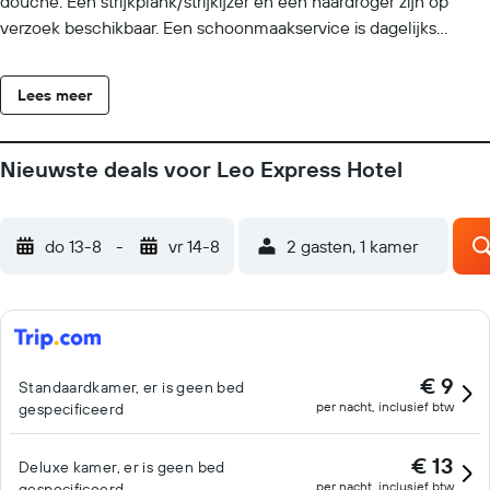
douche. Een strijkplank/strijkijzer en een haardroger zijn op
verzoek beschikbaar. Een schoonmaakservice is dagelijks
beschikbaar.
Lees meer
Nieuwste deals voor Leo Express Hotel
do 13-8
-
vr 14-8
2 gasten, 1 kamer
€ 9
Standaardkamer, er is geen bed
per nacht, inclusief btw
gespecificeerd
€ 13
Deluxe kamer, er is geen bed
per nacht, inclusief btw
gespecificeerd