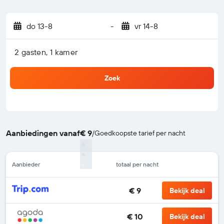
do 13-8
-
vr 14-8
2 gasten, 1 kamer
Zoek
Aanbiedingen vanaf
€ 9
/
Goedkoopste tarief per nacht
Aanbieder
totaal per nacht
€ 9
Bekijk deal
€ 10
Bekijk deal