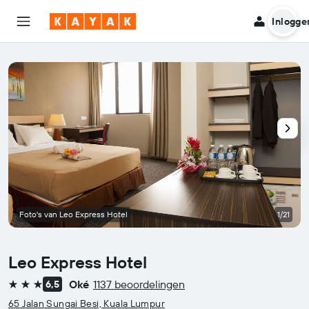
Inlogge
Foto's van Leo Express Hotel
1/21
Leo Express Hotel
Oké
1137 beoordelingen
6,5
3 sterren
65 Jalan Sungai Besi, Kuala Lumpur