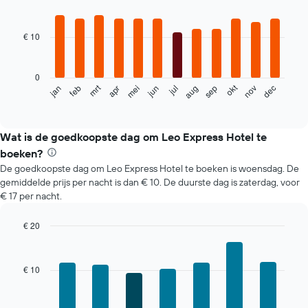
Bar
Chart
graphic.
chart
with
€ 10
12
bars.
0
De
okt
mrt
feb
mei
aug
nov
jan
apr
jul
jun
sep
dec
volgende
End
of
grafiek
interactive
toont
chart
de
Wat is de goedkoopste dag om Leo Express Hotel te
gemiddelde
boeken?
prijs
De goedkoopste dag om Leo Express Hotel te boeken is woensdag. De
per
gemiddelde prijs per nacht is dan € 10. De duurste dag is zaterdag, voor
maand
€ 17 per nacht.
van
een
kamer
€ 20
De
Bar
Chart
grafiek
graphic.
chart
with
toont
€ 10
7
1
bars.
X-
as