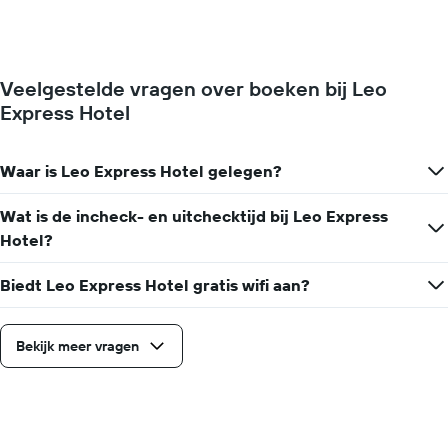
dagen
van
van
een
de
kamer
week.
verandert
Veelgestelde vragen over boeken bij Leo
De
naarmate
grafiek
Express Hotel
de
toont
verblijfsdatum
1
nadert.
Y-
De
Waar is Leo Express Hotel gelegen?
as
grafiek
met
toont
Wat is de incheck- en uitchecktijd bij Leo Express
de
1
Hotel?
gemiddelde
X-
prijs
as
van
met
Biedt Leo Express Hotel gratis wifi aan?
een
het
kamer
aantal
dagen
Bekijk meer vragen
vóór
het
verblijf
De
grafiek