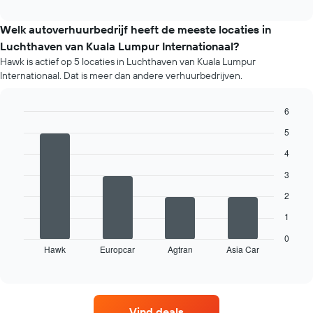
gemiddelde
interactive
prijs
chart
per
Welk autoverhuurbedrijf heeft de meeste locaties in
maand
Luchthaven van Kuala Lumpur Internationaal?
van
Hawk is actief op 5 locaties in Luchthaven van Kuala Lumpur
een
Internationaal. Dat is meer dan andere verhuurbedrijven.
huurauto.
De
grafiek
6
toont
Bar
Chart
5
1
graphic.
chart
X-
with
4
4
as
bars.
met
3
de
2
De
maanden
volgende
van
1
grafiek
het
toont
0
jaar.
Hawk
Europcar
Agtran
Asia Car
de
End
De
of
vier
grafiek
interactive
goedkoopste
chart
toont
autoverhuurbedrijven
1
met
Y-
Vind deals