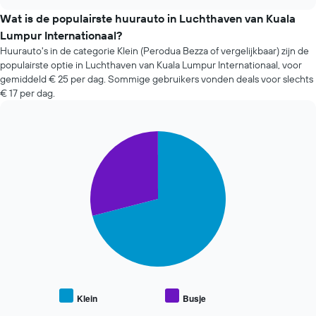
goedkoopste
chart
de
autoverhuurbedrijven
Wat is de populairste huurauto in Luchthaven van Kuala
boeking.
in
Lumpur Internationaal?
De
de
grafiek
Huurauto's in de categorie Klein (Perodua Bezza of vergelijkbaar) zijn de
afgelopen
toont
populairste optie in Luchthaven van Kuala Lumpur Internationaal, voor
72
1
gemiddeld € 25 per dag. Sommige gebruikers vonden deals voor slechts
uur.
Y-
€ 17 per dag.
De
as
grafiek
met
toont
de
1
Pie
Chart
gemiddelde
graphic.
chart
X-
prijs
with
as
van
2
met
een
slices.
de
huurauto.
4
De
goedkoopste
volgende
autoverhuurbedrijven
grafiek
De
toont
grafiek
de
toont
gemiddelde
1
prijs
Y-
Klein
Busje
End
van
as
of