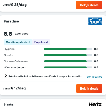
€ 28/dag
vanaf
Bekijk deals
Paradise
8,8
Zeer goed
Goedkoopste deal
Populairst
Hygiëne
8.8
Comfort
8.8
Ophalen/Inleveren
8.8
Waar voor je geld
8.8
Eén locatie in Luchthaven van Kuala Lumpur Internationaal
Toon locaties
€ 17/dag
vanaf
Bekijk deals
Hertz