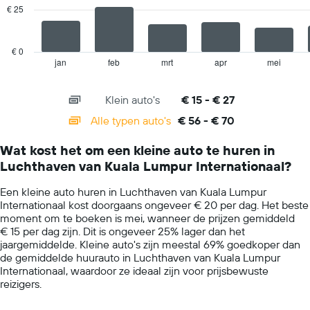
€ 25
bij
The
de
chart
betreffende
has
bedrijven.
€ 0
1
jan
feb
mrt
apr
mei
End
of
X
interactive
axis
chart
Klein auto's
€ 15 - € 27
displaying
categories.
Alle typen auto's
€ 56 - € 70
Range:
14
Wat kost het om een kleine auto te huren in
categories.
Luchthaven van Kuala Lumpur Internationaal?
The
chart
Een kleine auto huren in Luchthaven van Kuala Lumpur
has
Internationaal kost doorgaans ongeveer € 20 per dag. Het beste
1
moment om te boeken is mei, wanneer de prijzen gemiddeld
Y
€ 15 per dag zijn. Dit is ongeveer 25% lager dan het
axis
jaargemiddelde. Kleine auto's zijn meestal 69% goedkoper dan
displaying
de gemiddelde huurauto in Luchthaven van Kuala Lumpur
values.
Internationaal, waardoor ze ideaal zijn voor prijsbewuste
Range:
reizigers.
0
to