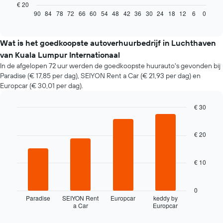
grafiek
€ 20
toont
90
84
78
72
66
60
54
48
42
36
30
24
18
12
6
0
End
of
hoe
interactive
de
chart
prijs
Wat is het goedkoopste autoverhuurbedrijf in Luchthaven
van
van Kuala Lumpur Internationaal
een
In de afgelopen 72 uur werden de goedkoopste huurauto's gevonden bij
huurauto
Paradise (€ 17,85 per dag), SEIYON Rent a Car (€ 21,93 per dag) en
verandert
Europcar (€ 30,01 per dag).
naarmate
de
boekingsdatum
€ 30
nadert.
Bar
Chart
De
graphic.
chart
with
€ 20
grafiek
4
toont
bars.
1
€ 10
X-
De
as
volgende
met
grafiek
0
het
toont
Paradise
SEIYON Rent
Europcar
keddy by
aantal
a Car
Europcar
de
End
dagen
of
vier
interactive
vóór