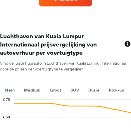
de
as
meeste
met
locaties.
de
De
gemiddelde
grafiek
prijs
toont
van
1
Luchthaven van Kuala Lumpur
een
X-
huurauto
Internationaal prijsvergelijking van
as
voor
autoverhuur per voertuigtype
met
één
autoverhuurbedrijven.
dag.
De
Vind de juiste huurauto in Luchthaven van Kuala Lumpur Internationaal
grafiek
door de prijzen per voertuigtype te vergelijken.
toont
1
Y-
Klein
Medium
Groot
SUV
Busje
Pick-up
as
met
€ 75
de
Combination
Chart
laagste
graphic.
chart
prijs
with
€ 50
voor
2
een
data
series.
huurauto