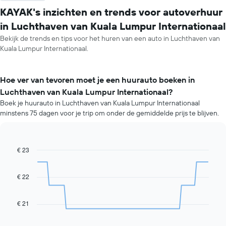
KAYAK's inzichten en trends voor autoverhuur
in Luchthaven van Kuala Lumpur Internationaal
Bekijk de trends en tips voor het huren van een auto in Luchthaven van
Kuala Lumpur Internationaal.
Hoe ver van tevoren moet je een huurauto boeken in
Luchthaven van Kuala Lumpur Internationaal?
Boek je huurauto in Luchthaven van Kuala Lumpur Internationaal
minstens 75 dagen voor je trip om onder de gemiddelde prijs te blijven.
€ 23
Line
Chart
graphic.
chart
with
91
€ 22
data
points.
€ 21
De
volgende