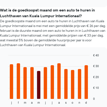
populaire
interactive
met
automodellen.
chart
de
Wat is de goedkoopst maand om een auto te huren in
laagste
Luchthaven van Kuala Lumpur Internationaal?
prijs
De goedkoopste maand om een auto te huren in Luchthaven van Kuala
voor
een
Lumpur Internationaal is mei met een gemiddelde prijs van € 26 per dag.
huurauto
februari is de duurste maand om een auto te huren in in Luchthaven van
bij
Kuala Lumpur Internationaal, met gemiddelde prijzen van € 33 per dag,
de
wat meestal 5% boven de gemiddelde huurprijs per jaar is voor
betreffende
Luchthaven van Kuala Lumpur Internationaal.
bedrijven
€ 40
Bar
Chart
graphic.
chart
€ 30
with
12
bars.
€ 20
De
€ 10
volgende
grafiek
toont
0
j
f
m
a
m
j
j
a
s
o
n
d
de
End
of