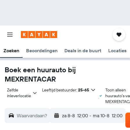
Zoeken
Beoordelingen
Deals in de buurt
Locaties
Boek een huurauto bij
MEXRENTACAR
Zelfde 
Leeftijd bestuurder:
25-65
Toon alleen
inleverlocatie
huurauto's va
MEXRENTAC
Waarvandaan?
za 8-8
12:00
-
ma 10-8
12:00