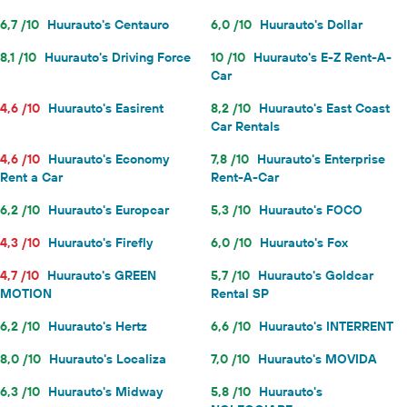
6,7 /10
Huurauto's Centauro
6,0 /10
Huurauto's Dollar
8,1 /10
Huurauto's Driving Force
10 /10
Huurauto's E-Z Rent-A-
Car
4,6 /10
Huurauto's Easirent
8,2 /10
Huurauto's East Coast
Car Rentals
4,6 /10
Huurauto's Economy
7,8 /10
Huurauto's Enterprise
Rent a Car
Rent-A-Car
6,2 /10
Huurauto's Europcar
5,3 /10
Huurauto's FOCO
4,3 /10
Huurauto's Firefly
6,0 /10
Huurauto's Fox
4,7 /10
Huurauto's GREEN
5,7 /10
Huurauto's Goldcar
MOTION
Rental SP
6,2 /10
Huurauto's Hertz
6,6 /10
Huurauto's INTERRENT
8,0 /10
Huurauto's Localiza
7,0 /10
Huurauto's MOVIDA
6,3 /10
Huurauto's Midway
5,8 /10
Huurauto's