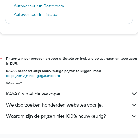
Autoverhuur in Rotterdam
Autoverhuur in Lissabon
Autoverhuur in Rome
Autoverhuur in New York
Autoverhuur in Reykjavik
Autoverhuur in Milaan
Autoverhuur in Maastricht
Prijzen zijn per persoon en voor e-tickets en incl. alle belastingen en toeslagen
*
in EUR.
KAYAK probeert altijd nauwkeurige prijzen te krijgen, maar
de prijzen zijn niet gegarandeerd
.
Waarom?
KAYAK is niet de verkoper
We doorzoeken honderden websites voor je.
Waarom zijn de prijzen niet 100% nauwkeurig?