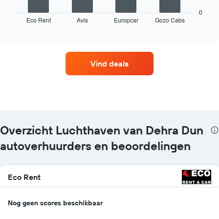
grafiek
toont
0
Eco Rent
Avis
Europcar
Gozo Cabs
de
End
of
vier
interactive
goedkoopste
chart
autoverhuurbedrijven
met
Vind deals
de
meeste
locaties.
De
grafiek
toont
1
Overzicht Luchthaven van Dehra Dun
X-
as
autoverhuurders en beoordelingen
met
autoverhuurbedrijven.
De
Eco Rent
grafiek
toont
1
Nog geen scores beschikbaar
Y-
as