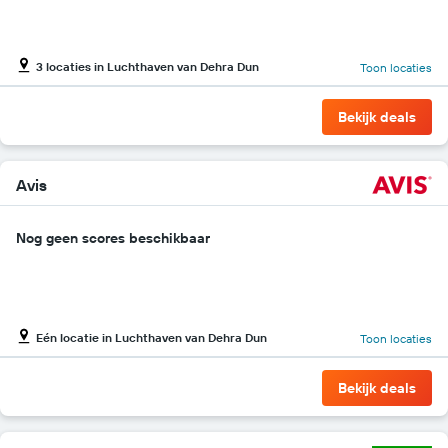
met
de
laagste
3 locaties in Luchthaven van Dehra Dun
Toon locaties
prijs
voor
een
Bekijk deals
huurauto
bij
de
betreffende
Avis
bedrijven.
Nog geen scores beschikbaar
Eén locatie in Luchthaven van Dehra Dun
Toon locaties
Bekijk deals