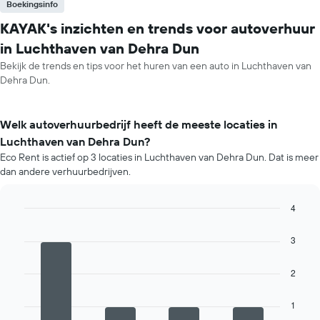
Boekingsinfo
KAYAK's inzichten en trends voor autoverhuur
in Luchthaven van Dehra Dun
Bekijk de trends en tips voor het huren van een auto in Luchthaven van
Dehra Dun.
Welk autoverhuurbedrijf heeft de meeste locaties in
Luchthaven van Dehra Dun?
Eco Rent is actief op 3 locaties in Luchthaven van Dehra Dun. Dat is meer
dan andere verhuurbedrijven.
4
Bar
Chart
graphic.
chart
3
with
4
bars.
2
De
1
volgende