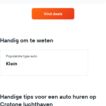
goedkoopste
vóór
chart
autoverhuurbedrijven
de
met
boeking.
Vind deals
de
De
meeste
grafiek
locaties.
toont
De
1
grafiek
Y-
toont
as
Handig om te weten
1
met
X-
de
as
gemiddelde
met
Populairste type auto
prijs
autoverhuurbedrijven.
van
Klein
De
een
grafiek
huurauto.
toont
1
Y-
as
met
Handige tips voor een auto huren op
de
laagste
Crotone luchthaven
prijs