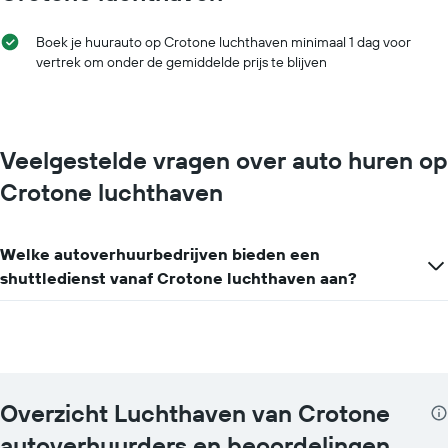
voor
een
Boek je huurauto op Crotone luchthaven minimaal 1 dag voor
huurauto
vertrek om onder de gemiddelde prijs te blijven
bij
de
betreffende
bedrijven.
Veelgestelde vragen over auto huren op
Crotone luchthaven
Welke autoverhuurbedrijven bieden een
shuttledienst vanaf Crotone luchthaven aan?
Overzicht Luchthaven van Crotone
autoverhuurders en beoordelingen