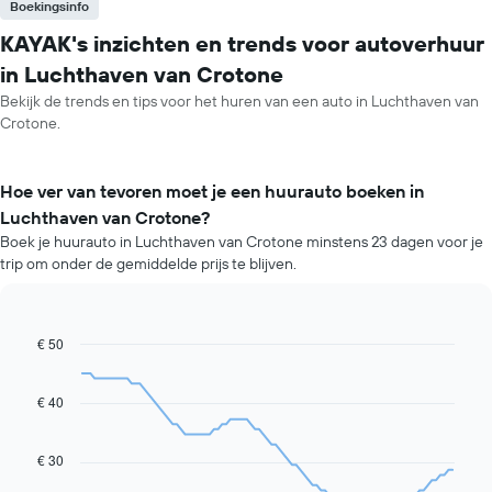
Boekingsinfo
KAYAK's inzichten en trends voor autoverhuur
in Luchthaven van Crotone
Bekijk de trends en tips voor het huren van een auto in Luchthaven van
Crotone.
Hoe ver van tevoren moet je een huurauto boeken in
Luchthaven van Crotone?
Boek je huurauto in Luchthaven van Crotone minstens 23 dagen voor je
trip om onder de gemiddelde prijs te blijven.
€ 50
Line
Chart
graphic.
chart
with
91
€ 40
data
points.
€ 30
De