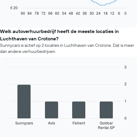
volgende
grafiek
€ 20
toont
90
84
78
72
66
60
54
48
42
36
30
24
18
12
6
0
End
of
hoe
interactive
de
chart
prijs
Welk autoverhuurbedrijf heeft de meeste locaties in
van
Luchthaven van Crotone?
een
Sunnycars is actief op 2 locaties in Luchthaven van Crotone. Dat is meer
huurauto
dan andere verhuurbedrijven.
verandert
naarmate
de
3
boekingsdatum
Bar
Chart
nadert.
graphic.
chart
De
with
2
grafiek
4
bars.
toont
1
1
De
X-
volgende
as
grafiek
met
0
toont
het
Sunnycars
Avis
Felirent
Goldcar
Rental SP
de
End
aantal
of
vier
dagen
interactive