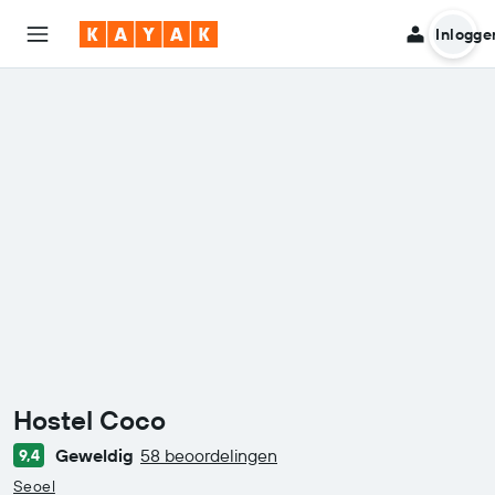
Inlogge
Hostel Coco
Geweldig
58 beoordelingen
9,4
0 beoordeling type
Seoel