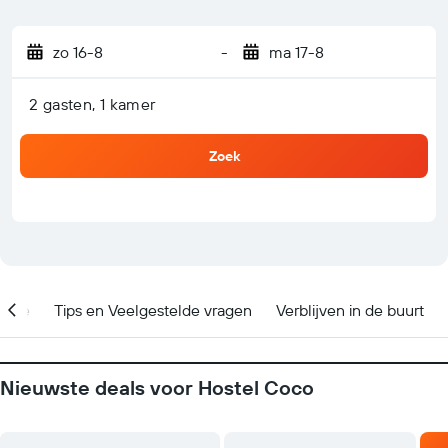
zo 16-8
-
ma 17-8
2 gasten, 1 kamer
Zoek
catie
Tips en Veelgestelde vragen
Verblijven in de buurt
Nieuwste deals voor Hostel Coco