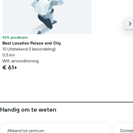
42% goedkoper
Best Location Palace and City
10 Uitstekend (1 beoordeling)
0,5 km
Wifi, airconditioning
€ 61+
Handig om te weten
Afstand tot centrum
Dichts