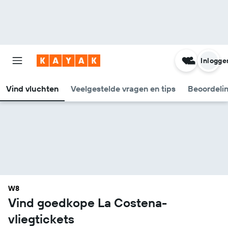
Inlogge
Vind vluchten
Veelgestelde vragen en tips
Beoordeli
W8
Vind goedkope La Costena-
vliegtickets