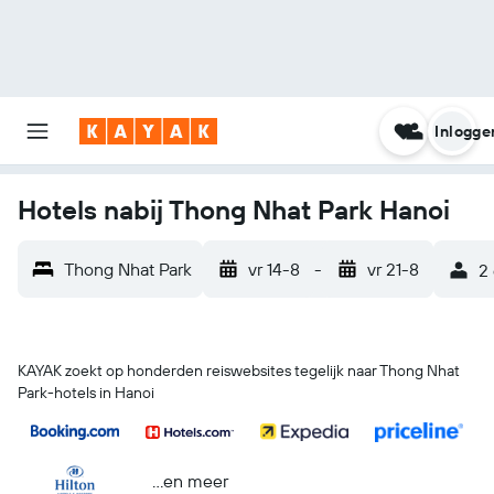
Inlogge
Hotels nabij Thong Nhat Park Hanoi
Thong Nhat Park
vr 14-8
-
vr 21-8
2
KAYAK zoekt op honderden reiswebsites tegelijk naar Thong Nhat
Park-hotels in Hanoi
...en meer