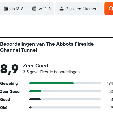
do 13-8
-
vr 14-8
2 gasten, 1 kamer
Beoordelingen van The Abbots Fireside -
Channel Tunnel
8,9
Zeer Goed
315 geverifieerde beoordelingen
Geweldig
194
Zeer Goed
53
Goed
51
Oké
9