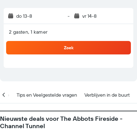
do 13-8
-
vr 14-8
2 gasten, 1 kamer
Zoek
catie
Tips en Veelgestelde vragen
Verblijven in de buurt
Nieuwste deals voor The Abbots Fireside -
Channel Tunnel