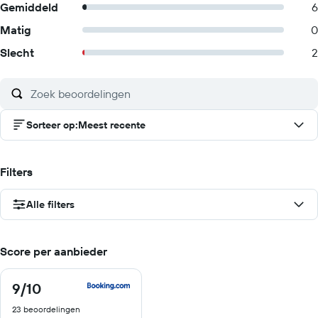
Gemiddeld
6
Matig
0
Slecht
2
Sorteer op
:
Meest recente
Filters
Alle filters
Score per aanbieder
9
/10
9
van
23 beoordelingen
10