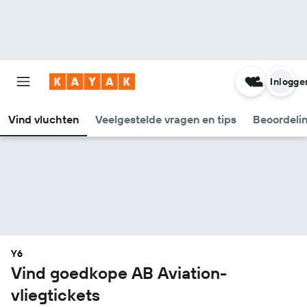
Inlogge
Vind vluchten
Veelgestelde vragen en tips
Beoordeli
Y6
Vind goedkope AB Aviation-
vliegtickets