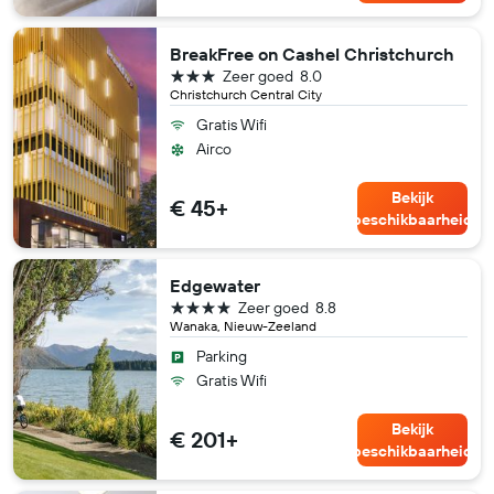
BreakFree on Cashel Christchurch
3 sterren
Zeer goed
8.0
Christchurch Central City
Gratis Wifi
Airco
Bekijk
€ 45+
beschikbaarheid
Edgewater
4 sterren
Zeer goed
8.8
Wanaka, Nieuw-Zeeland
Parking
Gratis Wifi
Bekijk
€ 201+
beschikbaarheid