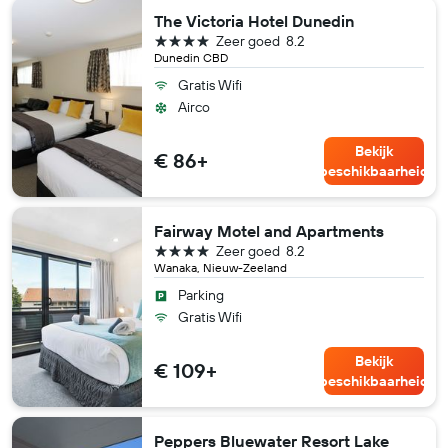
The Victoria Hotel Dunedin
4 sterren
Zeer goed
8.2
Dunedin CBD
Gratis Wifi
Airco
Bekijk
€ 86+
beschikbaarheid
Fairway Motel and Apartments
4 sterren
Zeer goed
8.2
Wanaka, Nieuw-Zeeland
Parking
Gratis Wifi
Bekijk
€ 109+
beschikbaarheid
Peppers Bluewater Resort Lake