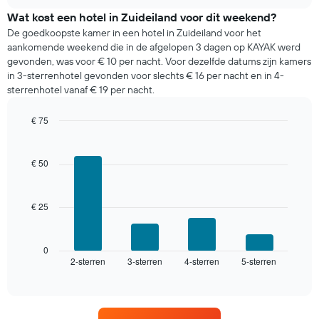
prijs
chart
van
Wat kost een hotel in Zuideiland voor dit weekend?
een
De goedkoopste kamer in een hotel in Zuideiland voor het
kamer
aankomende weekend die in de afgelopen 3 dagen op KAYAK werd
die
gevonden, was voor € 10 per nacht. Voor dezelfde datums zijn kamers
gevonden
in 3-sterrenhotel gevonden voor slechts € 16 per nacht en in 4-
is
sterrenhotel vanaf € 19 per nacht.
voor
vanavond
€ 75
in
Bar
de
Chart
graphic.
chart
laatste
with
€ 50
3
4
dagen,
bars.
gerangschikt
op
€ 25
De
het
volgende
aantal
grafiek
sterren.
toont
0
De
2-sterren
3-sterren
4-sterren
5-sterren
de
End
of
grafiek
gemiddelde
interactive
heeft
prijs
chart
1
van
X-
een