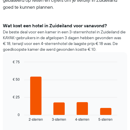
goed te kunnen plannen.
Wat kost een hotel in Zuideiland voor vanavond?
De beste deal voor een kamer in een 3-sterrenhotel in Zuideiland die
KAYAK-gebruikers in de afgelopen 3 dagen hebben gevonden was
€ 18, terwijl voor een 4-sterrenhotel de laagste prijs € 18 was. De
goedkoopste kamer die werd gevonden kostte € 10.
€ 75
Bar
Chart
graphic.
chart
with
€ 50
4
bars.
€ 25
De
volgende
grafiek
toont
0
2-sterren
3-sterren
4-sterren
5-sterren
de
End
of
gemiddelde
interactive