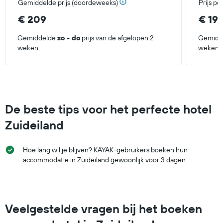
Gemiddelde prijs (doordeweeks)
Prijs p
dagen
€ 209
€ 19
Gemiddelde
zo - do
prijs van de afgelopen 2
Gemidd
weken.
weken.
De beste tips voor het perfecte hotel
Zuideiland
Hoe lang wil je blijven? KAYAK-gebruikers boeken hun
accommodatie in Zuideiland gewoonlijk voor 3 dagen.
Veelgestelde vragen bij het boeken