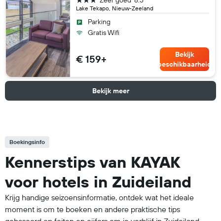
Lake Tekapo, Nieuw-Zeeland
Parking
Gratis Wifi
Bekijk
€ 159+
beschikbaarheid
Bekijk meer
Boekingsinfo
Kennerstips van KAYAK
voor hotels in Zuideiland
Krijg handige seizoensinformatie, ontdek wat het ideale
moment is om te boeken en andere praktische tips
gebaseerd op feiten en cijfers om je verblijf in Zuideiland