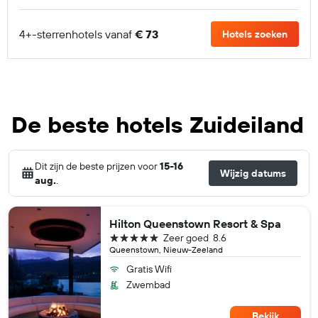
4+-sterrenhotels vanaf
€ 73
Hotels zoeken
De beste hotels Zuideiland
Dit zijn de beste prijzen voor
15-16
Wijzig datums
aug.
.
Hilton Queenstown Resort & Spa
5 sterren
Zeer goed
8.6
Queenstown, Nieuw-Zeeland
Gratis Wifi
Zwembad
Bekijk