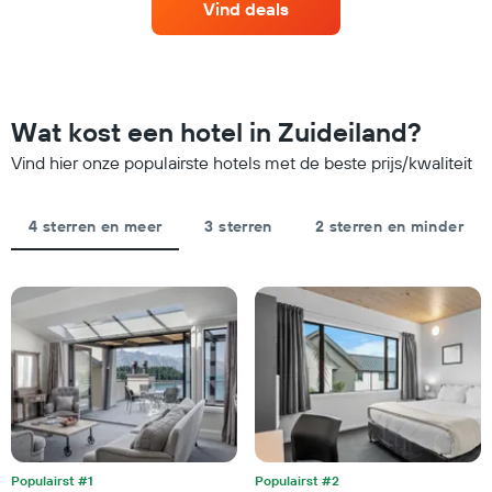
Vind deals
as
kamer
met
voor
hotelcategorieën
dit
op
weekend
basis
die
van
in
Wat kost een hotel in Zuideiland?
sterren.
de
De
Vind hier onze populairste hotels met de beste prijs/kwaliteit
afgelopen
grafiek
3
toont
dagen
1
is
4 sterren en meer
3 sterren
2 sterren en minder
Y-
gevonden,
as
gerangschikt
met
op
de
sterrenbeoordeling
gemiddelde
De
prijs
grafiek
van
heeft
een
1
kamer
X-
vanavond
as
gevonden
met
in
hotelcategorieën
Populairst #1
Populairst #2
de