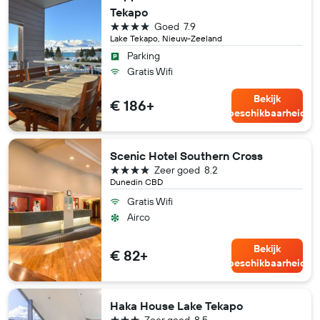
Tekapo
4 sterren
Goed
7.9
Lake Tekapo, Nieuw-Zeeland
Parking
Gratis Wifi
Bekijk
€ 186+
beschikbaarheid
Scenic Hotel Southern Cross
4 sterren
Zeer goed
8.2
Dunedin CBD
Gratis Wifi
Airco
Bekijk
€ 82+
beschikbaarheid
Haka House Lake Tekapo
3 sterren
Zeer goed
8.5