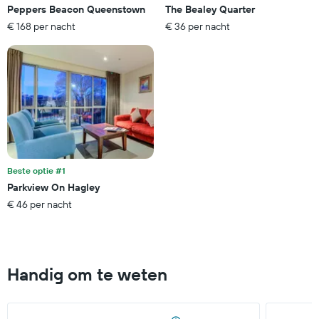
op
Peppers Beacon Queenstown
The Bealey Quarter
laatste
basis
€ 168 per nacht
€ 36 per nacht
3
van
dagen
sterren.
De
grafiek
toont
1
Y-
as
met
de
gemiddelde
Beste optie #1
prijs
Parkview On Hagley
van
€ 46 per nacht
een
kamer
dit
weekend,
gevonden
Handig om te weten
in
de
laatste
3