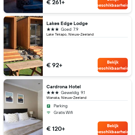
€ 261+
beschikbaarheid
Lakes Edge Lodge
3 sterren
Goed
7.9
Lake Tekapo, Nieuw-Zeeland
Bekijk
€ 92+
beschikbaarheid
Cardrona Hotel
3 sterren
Geweldig
9.1
Wanaka, Nieuw-Zeeland
Parking
Gratis Wifi
Bekijk
€ 120+
beschikbaarheid