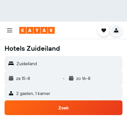
Hotels Zuideiland
Zuideiland
za 15-8
-
zo 16-8
2 gasten, 1 kamer
Zoek