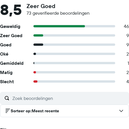
8,5
Zeer Goed
73 geverifieerde beoordelingen
Geweldig
46
Zeer Goed
9
Goed
9
Oké
2
Gemiddeld
1
Matig
2
Slecht
4
Sorteer op
:
Meest recente