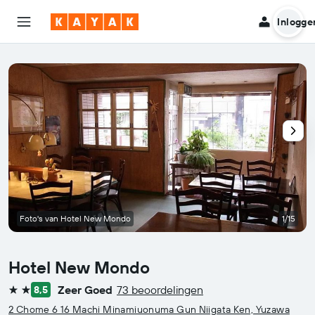
Inlogge
Foto's van Hotel New Mondo
1/15
Hotel New Mondo
Zeer Goed
73 beoordelingen
8,5
2 sterren
2 Chome 6 16 Machi Minamiuonuma Gun Niigata Ken, Yuzawa