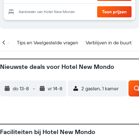
Toon prijzen
Aanbieder van Hotel New Mondo
catie
Tips en Veelgestelde vragen
Verblijven in de buurt
Nieuwste deals voor Hotel New Mondo
do 13-8
-
vr 14-8
2 gasten, 1 kamer
Faciliteiten bij Hotel New Mondo