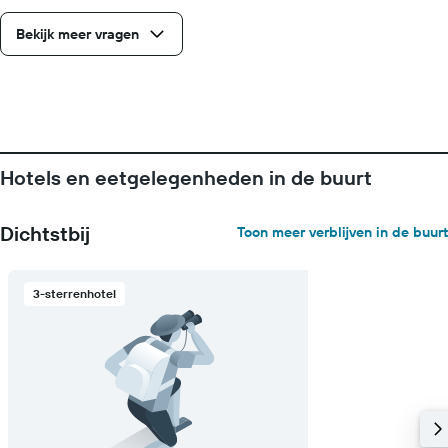
met
Bekijk meer vragen
de
gemiddelde
prijs
van
een
kamer
Hotels en eetgelegenheden in de buurt
Dichtstbij
Toon meer verblijven in de buurt
3-sterrenhotel