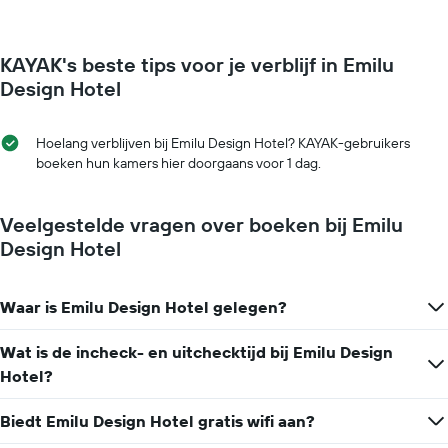
week.
verandert
De
naarmate
grafiek
de
KAYAK's beste tips voor je verblijf in Emilu
toont
verblijfsdatum
1
nadert.
Design Hotel
Y-
De
as
grafiek
met
toont
Hoelang verblijven bij Emilu Design Hotel? KAYAK-gebruikers
de
1
boeken hun kamers hier doorgaans voor 1 dag.
gemiddelde
X-
prijs
as
van
met
Veelgestelde vragen over boeken bij Emilu
een
het
Design Hotel
kamer
aantal
dagen
vóór
Waar is Emilu Design Hotel gelegen?
het
verblijf
De
Wat is de incheck- en uitchecktijd bij Emilu Design
grafiek
Hotel?
toont
1
Biedt Emilu Design Hotel gratis wifi aan?
Y-
as