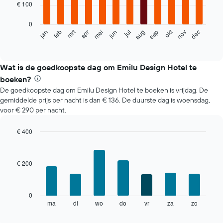
€ 100
bars.
0
De
mrt
okt
feb
mei
aug
nov
jun
sep
dec
jan
apr
jul
volgende
End
of
grafiek
interactive
toont
chart
de
Wat is de goedkoopste dag om Emilu Design Hotel te
gemiddelde
boeken?
prijs
De goedkoopste dag om Emilu Design Hotel te boeken is vrijdag. De
per
gemiddelde prijs per nacht is dan € 136. De duurste dag is woensdag,
maand
voor € 290 per nacht.
van
een
kamer
€ 400
De
Bar
Chart
grafiek
graphic.
chart
with
toont
€ 200
7
1
bars.
X-
as
De
0
met
volgende
ma
di
wo
do
vr
za
zo
End
maanden.
of
grafiek
De
interactive
toont
chart