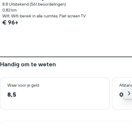
8.8 Uitstekend (561 beoordelingen)
0,82 km
Wifi, Wifi-bereik in alle ruimtes, Flat-screen TV
€ 96+
Handig om te weten
Waar voor je geld
Afstan
8,5
0,2