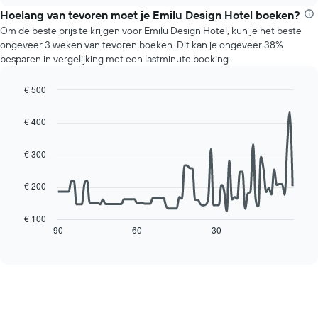
grafiek
de
Hoelang van tevoren moet je Emilu Design Hotel boeken?
heeft
gemiddelde
1
Om de beste prijs te krijgen voor Emilu Design Hotel, kun je het beste
prijs
Y-
ongeveer 3 weken van tevoren boeken. Dit kan je ongeveer 38%
van
as
besparen in vergelijking met een lastminute boeking.
een
met
kamer
de
€ 500
voor
gemiddelde
Line
elke
Chart
prijs
graphic.
chart
dag
€ 400
van
with
van
een
90
de
data
kamer
€ 300
week.
points.
De
€ 200
grafiek
De
heeft
volgende
1
grafiek
€ 100
X-
toont
90
60
30
End
as
of
hoe
interactive
met
de
chart
de
prijs
dagen
van
van
een
de
kamer