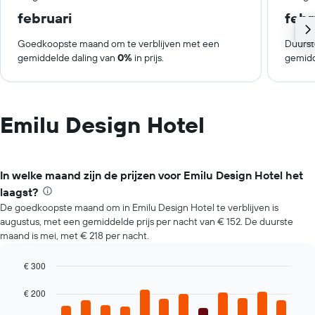
februari
febr
Goedkoopste maand om te verblijven met een
Duurst
gemiddelde daling van
0%
in prijs.
gemidd
Emilu Design Hotel
In welke maand zijn de prijzen voor Emilu Design Hotel het
laagst?
De goedkoopste maand om in Emilu Design Hotel te verblijven is
augustus, met een gemiddelde prijs per nacht van € 152. De duurste
maand is mei, met € 218 per nacht.
€ 300
Bar
Chart
graphic.
chart
€ 200
with
12