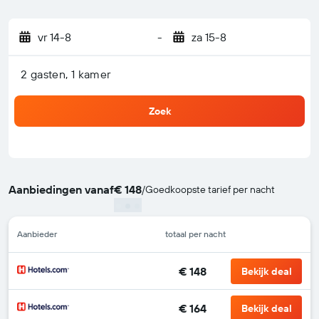
vr 14-8
-
za 15-8
2 gasten, 1 kamer
Zoek
Aanbiedingen vanaf
€ 148
/
Goedkoopste tarief per nacht
Aanbieder
totaal per nacht
€ 148
Bekijk deal
€ 164
Bekijk deal