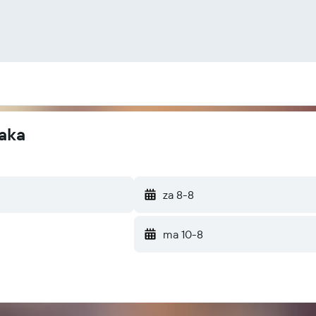
aka
za 8-8
ma 10-8