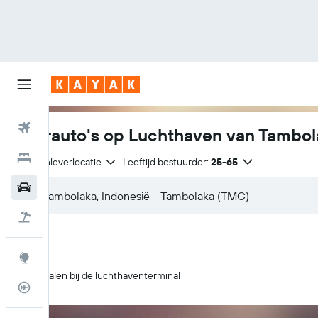
Vliegtickets
Huurauto's op Luchthaven van Tambol
Hotels
Zelfde inleverlocatie
Leeftijd bestuurder:
25-65
Huurauto's
Pakketreizen
Explore
Ophalen bij de luchthaventerminal
Vluchtstatus info