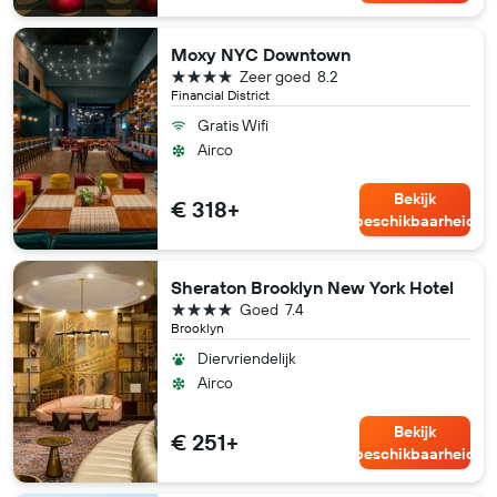
Moxy NYC Downtown
4 sterren
Zeer goed
8.2
Financial District
Gratis Wifi
Airco
Bekijk
€ 318+
beschikbaarheid
Sheraton Brooklyn New York Hotel
4 sterren
Goed
7.4
Brooklyn
Diervriendelijk
Airco
Bekijk
€ 251+
beschikbaarheid