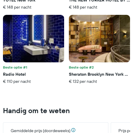
laatste
basis
€ 148 per nacht
€ 148 per nacht
3
van
dagen
sterren.
De
grafiek
toont
1
Y-
as
met
de
gemiddelde
Beste optie #1
Beste optie #2
prijs
Radio Hotel
Sheraton Brooklyn New York Hot
van
€ 110 per nacht
€ 132 per nacht
een
kamer
dit
weekend,
gevonden
Handig om te weten
in
de
laatste
3
Gemiddelde prijs (doordeweeks)
Prijs p
dagen