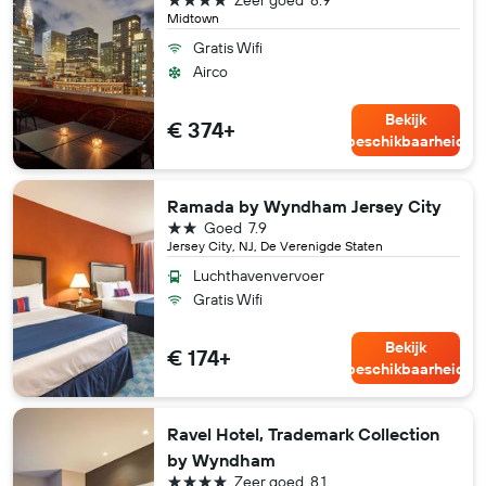
Midtown
Gratis Wifi
Airco
Bekijk
€ 374+
beschikbaarheid
Ramada by Wyndham Jersey City
2 sterren
Goed
7.9
Jersey City, NJ, De Verenigde Staten
Luchthavenvervoer
Gratis Wifi
Bekijk
€ 174+
beschikbaarheid
Ravel Hotel, Trademark Collection
by Wyndham
4 sterren
Zeer goed
8.1