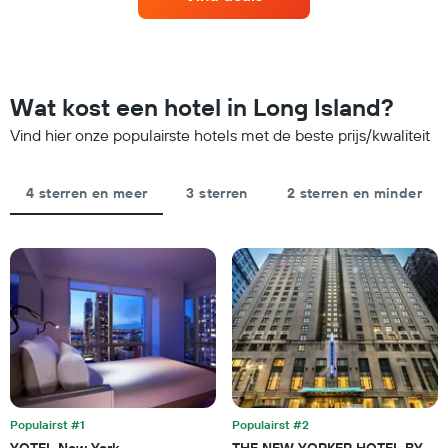
kamer
met
voor
hotelcategorieën
dit
op
weekend
basis
die
van
in
Wat kost een hotel in Long Island?
sterren.
de
De
Vind hier onze populairste hotels met de beste prijs/kwaliteit
afgelopen
grafiek
3
toont
dagen
1
is
4 sterren en meer
3 sterren
2 sterren en minder
Y-
gevonden,
as
gerangschikt
met
op
de
sterrenbeoordeling
gemiddelde
De
prijs
grafiek
van
heeft
een
1
kamer
X-
vanavond
as
gevonden
met
in
hotelcategorieën
Populairst #1
Populairst #2
de
op
YOTEL New York
THE NEW YORKER HOTEL BY LO