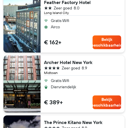
Feather Factory Hotel
2 sterren
Zeer goed
8.0
Long Island City
Gratis Wifi
Airco
Bekijk
€ 162+
beschikbaarheid
Archer Hotel New York
4 sterren
Zeer goed
8.9
Midtown
Gratis Wifi
Diervriendelijk
Bekijk
€ 389+
beschikbaarheid
The Prince Kitano New York
4 sterren
Zeer goed
8.9