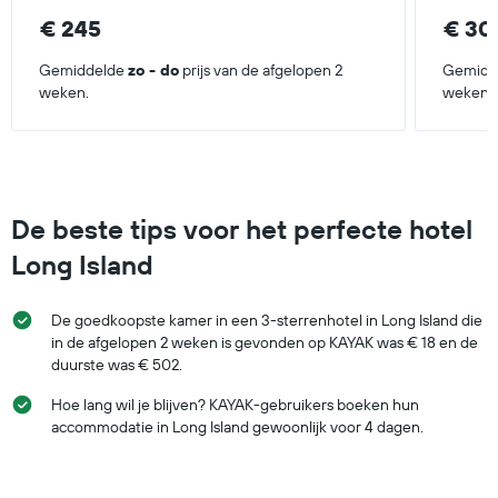
€ 245
€ 30
Gemiddelde
zo - do
prijs van de afgelopen 2
Gemidd
weken.
weken.
De beste tips voor het perfecte hotel
Long Island
De goedkoopste kamer in een 3-sterrenhotel in Long Island die
in de afgelopen 2 weken is gevonden op KAYAK was € 18 en de
duurste was € 502.
Hoe lang wil je blijven? KAYAK-gebruikers boeken hun
accommodatie in Long Island gewoonlijk voor 4 dagen.