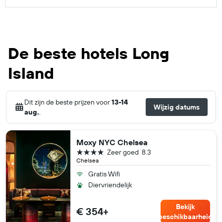
De beste hotels Long
Island
Dit zijn de beste prijzen voor
13-14
Wijzig datums
aug.
.
Moxy NYC Chelsea
4 sterren
Zeer goed
8.3
Chelsea
Gratis Wifi
Diervriendelijk
Bekijk
€ 354+
beschikbaarheid