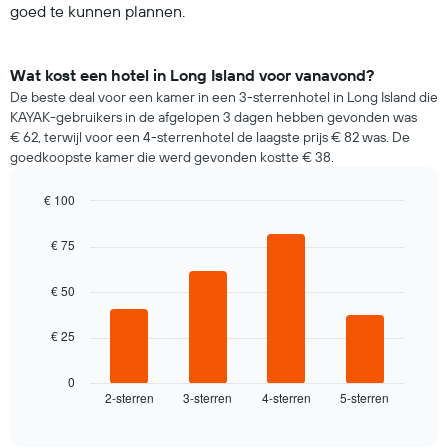
goed te kunnen plannen.
Wat kost een hotel in Long Island voor vanavond?
De beste deal voor een kamer in een 3-sterrenhotel in Long Island die
KAYAK-gebruikers in de afgelopen 3 dagen hebben gevonden was
€ 62, terwijl voor een 4-sterrenhotel de laagste prijs € 82 was. De
goedkoopste kamer die werd gevonden kostte € 38.
€ 100
Bar
Chart
graphic.
chart
€ 75
with
4
bars.
€ 50
De
€ 25
volgende
grafiek
toont
0
2-sterren
3-sterren
4-sterren
5-sterren
de
End
of
gemiddelde
interactive
prijs
chart