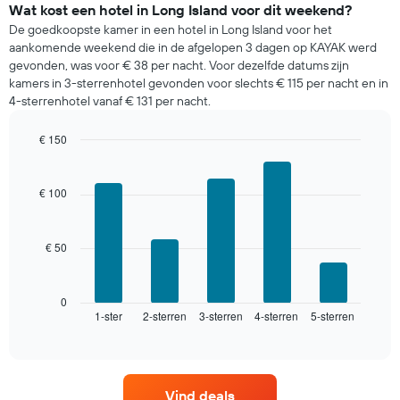
van
Wat kost een hotel in Long Island voor dit weekend?
een
De goedkoopste kamer in een hotel in Long Island voor het
kamer
aankomende weekend die in de afgelopen 3 dagen op KAYAK werd
die
gevonden, was voor € 38 per nacht. Voor dezelfde datums zijn
gevonden
kamers in 3-sterrenhotel gevonden voor slechts € 115 per nacht en in
is
4-sterrenhotel vanaf € 131 per nacht.
voor
vanavond
€ 150
in
Bar
de
Chart
graphic.
chart
laatste
with
€ 100
3
5
dagen,
bars.
gerangschikt
op
€ 50
De
het
volgende
aantal
grafiek
sterren.
toont
0
De
1-ster
2-sterren
3-sterren
4-sterren
5-sterren
de
End
of
grafiek
gemiddelde
interactive
heeft
prijs
chart
1
van
X-
een
Vind deals
as