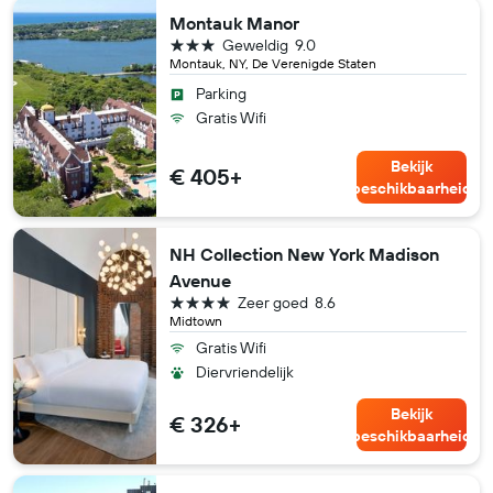
Montauk Manor
3 sterren
Geweldig
9.0
Montauk, NY, De Verenigde Staten
Parking
Gratis Wifi
Bekijk
€ 405+
beschikbaarheid
NH Collection New York Madison
Avenue
4 sterren
Zeer goed
8.6
Midtown
Gratis Wifi
Diervriendelijk
Bekijk
€ 326+
beschikbaarheid