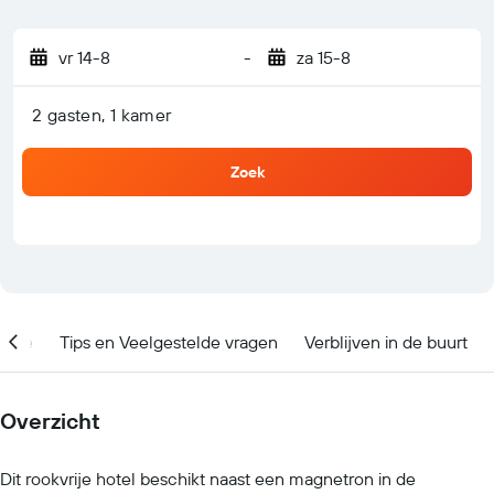
vr 14-8
-
za 15-8
2 gasten, 1 kamer
Zoek
catie
Tips en Veelgestelde vragen
Verblijven in de buurt
Overzicht
Dit rookvrije hotel beschikt naast een magnetron in de