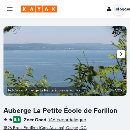
Inlogge
Foto's van Auberge La Petite École de Forillon
1/25
Auberge La Petite École de Forillon
Zeer Goed
746 beoordelingen
8,6
2 sterren
1826 Boul. Forillon (Cap-Aux-os), Gaspé, QC