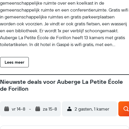
gemeenschappelijke ruimte over een koelkast in de
gemeenschappelijk ruimte en een conferentieruimte. Gratis wifi
in gemeenschappelijke ruimtes en gratis parkeerplaatsen
worden ook voorzien. Je vindt er ook gratis fietsen, een wasserij
en een bibliotheek. Er wordt 1x per verblijf schoongemaakt.
Auberge La Petite École de Forillon heeft 13 kamers met gratis
toiletartikelen. In dit hotel in Gaspé is wifi gratis, met een
snelheid van 25+ Mbps. Je kunt gebruikmaken van de
gemeenschappelijke keuken. Elke badkamer is voorzien van
Lees meer
een bad of douche. Een strijkplank/strijkijzer en een haardroger
zijn op verzoek beschikbaar. Een schoonmaakservice is één
keer per verblijf beschikbaar. Recreatieve voorzieningen van dit
Nieuwste deals voor Auberge La Petite École
hotel bestaan onder andere uit gratis fietsen. De onderstaande
de Forillon
recreatieve activiteiten vind je ter plaatse of in de directe
omgeving. Mogelijk zijn toeslagen van toepassing.
vr 14-8
-
za 15-8
2 gasten, 1 kamer