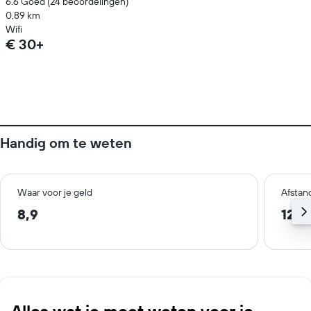
6.6 Goed (24 beoordelingen)
0,89 km
Wifi
€ 30+
Handig om te weten
Waar voor je geld
Afstan
8,9
12,3