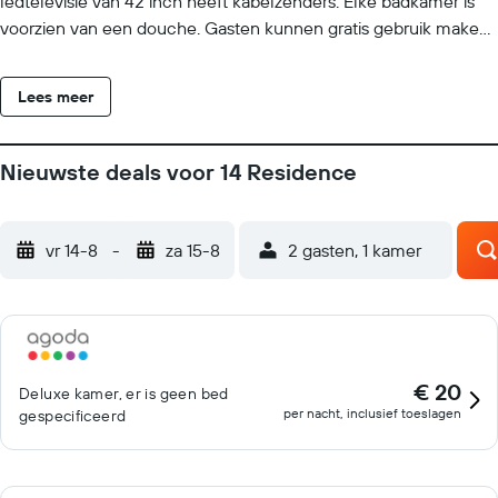
ledtelevisie van 42 inch heeft kabelzenders. Elke badkamer is
voorzien van een douche. Gasten kunnen gratis gebruik maken
van wifi. Dagelijks wordt een huishoudservice aangeboden en
op verzoek is een haardroger beschikbaar.
Lees meer
Nieuwste deals voor 14 Residence
vr 14-8
-
za 15-8
2 gasten, 1 kamer
€ 20
Deluxe kamer, er is geen bed
per nacht, inclusief toeslagen
gespecificeerd