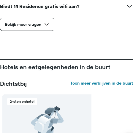
grafiek
Biedt 14 Residence gratis wifi aan?
heeft
1
X-
as
Bekijk meer vragen
met
de
dagen
van
de
week.
De
Hotels en eetgelegenheden in de buurt
grafiek
toont
1
Dichtstbij
Toon meer verblijven in de buurt
Y-
as
met
2-sterrenhotel
de
gemiddelde
prijs
van
een
kamer