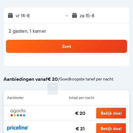
vr 14-8
-
za 15-8
2 gasten, 1 kamer
Zoek
Aanbiedingen vanaf
€ 20
/
Goedkoopste tarief per nacht
Aanbieder
totaal per nacht
€ 20
Bekijk deal
€ 21
Bekijk deal