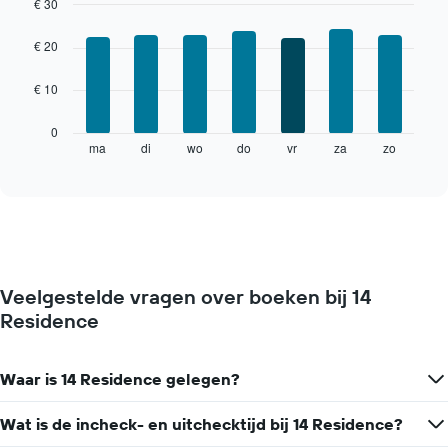
€ 30
Bar
Chart
graphic.
chart
€ 20
with
7
€ 10
bars.
De
0
volgende
ma
di
wo
do
vr
za
zo
End
of
grafiek
interactive
toont
chart
de
gemiddelde
prijs
van
een
Veelgestelde vragen over boeken bij 14
kamer
Residence
voor
elke
dag
van
Waar is 14 Residence gelegen?
de
week.
Wat is de incheck- en uitchecktijd bij 14 Residence?
De