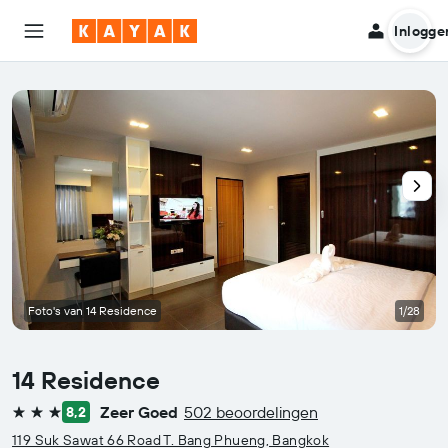
Inlogge
Foto's van 14 Residence
1/28
14 Residence
Zeer Goed
502 beoordelingen
8,2
3 sterren
119 Suk Sawat 66 Road T. Bang Phueng, Bangkok