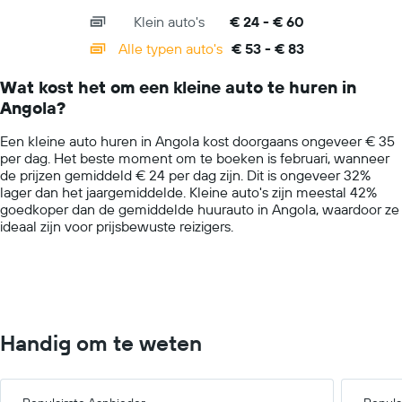
axis
chart
Klein auto's
€ 24 - € 60
displaying
categories.
Alle typen auto's
€ 53 - € 83
Range:
14
Wat kost het om een kleine auto te huren in
categories.
Angola?
The
chart
Een kleine auto huren in Angola kost doorgaans ongeveer € 35
has
per dag. Het beste moment om te boeken is februari, wanneer
1
de prijzen gemiddeld € 24 per dag zijn. Dit is ongeveer 32%
Y
lager dan het jaargemiddelde. Kleine auto's zijn meestal 42%
axis
goedkoper dan de gemiddelde huurauto in Angola, waardoor ze
displaying
ideaal zijn voor prijsbewuste reizigers.
values.
Range:
0
to
100.
Handig om te weten