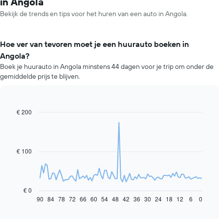
in Angola
Bekijk de trends en tips voor het huren van een auto in Angola.
Hoe ver van tevoren moet je een huurauto boeken in
Angola?
Boek je huurauto in Angola minstens 44 dagen voor je trip om onder de
gemiddelde prijs te blijven.
€ 200
Line
Chart
graphic.
chart
with
91
data
€ 100
points.
De
volgende
grafiek
€ 0
toont
90
84
78
72
66
60
54
48
42
36
30
24
18
12
6
0
End
of
hoe
interactive
de
chart