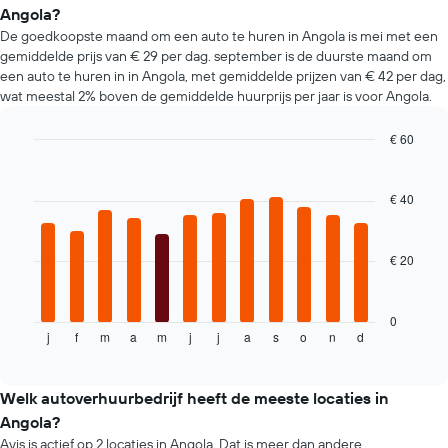
grafiek
Angola?
toont
De goedkoopste maand om een auto te huren in Angola is mei met een
1
gemiddelde prijs van € 29 per dag. september is de duurste maand om
Y-
een auto te huren in in Angola, met gemiddelde prijzen van € 42 per dag,
as
wat meestal 2% boven de gemiddelde huurprijs per jaar is voor Angola.
met
de
gemiddelde
€ 60
prijs
Bar
Chart
van
graphic.
chart
een
with
€ 40
12
huurauto.
bars.
€ 20
De
volgende
grafiek
toont
0
j
f
m
a
m
j
j
a
s
o
n
d
de
End
of
gemiddelde
interactive
prijs
chart
per
Welk autoverhuurbedrijf heeft de meeste locaties in
maand
Angola?
van
Avis is actief op 2 locaties in Angola. Dat is meer dan andere