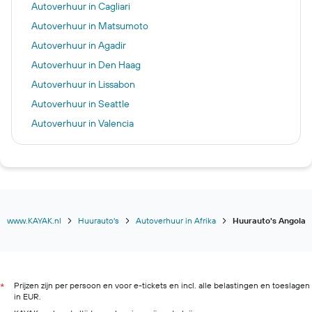
Autoverhuur in Cagliari
Autoverhuur in Matsumoto
Autoverhuur in Agadir
Autoverhuur in Den Haag
Autoverhuur in Lissabon
Autoverhuur in Seattle
Autoverhuur in Valencia
Autoverhuur in Istanbul
Autoverhuur in Amsterdam
Autoverhuur in Rome
Autoverhuur in Malaga
Autoverhuur in Detroit
www.KAYAK.nl
Huurauto's
Autoverhuur in Afrika
Huurauto's Angola
Autoverhuur in Brussel
Autoverhuur in Las Vegas
Autoverhuur in Edinburg
Prijzen zijn per persoon en voor e-tickets en incl. alle belastingen en toeslagen
*
in EUR.
Autoverhuur in Avignon