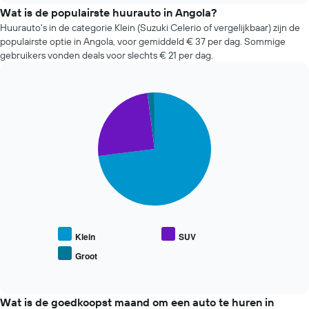
prijs
Wat is de populairste huurauto in Angola?
van
Huurauto's in de categorie Klein (Suzuki Celerio of vergelijkbaar) zijn de
een
populairste optie in Angola, voor gemiddeld € 37 per dag. Sommige
huurauto
gebruikers vonden deals voor slechts € 21 per dag.
verandert
naarmate
de
Pie
boekingsdatum
Chart
graphic.
chart
nadert.
with
De
3
grafiek
slices.
toont
1
De
X-
volgende
as
grafiek
met
toont
het
de
aantal
gemiddelde
Klein
SUV
dagen
prijs
Groot
vóór
End
van
of
de
populaire
interactive
boeking.
automodellen.
chart
De
Wat is de goedkoopst maand om een auto te huren in