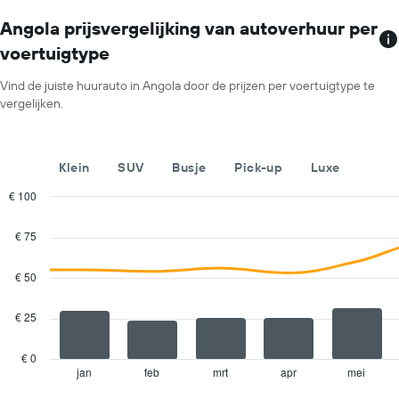
toont
van
1
Angola prijsvergelijking van autoverhuur per
een
X-
huurauto
voertuigtype
as
voor
met
één
Vind de juiste huurauto in Angola door de prijzen per voertuigtype te
autoverhuurbedrijven.
dag.
vergelijken.
De
grafiek
toont
1
Klein
SUV
Busje
Pick-up
Luxe
Y-
as
€ 100
met
Combination
Chart
de
graphic.
chart
€ 75
with
laagste
2
prijs
data
€ 50
voor
series.
een
huurauto
€ 25
The
bij
chart
de
has
€ 0
betreffende
1
jan
feb
mrt
apr
mei
End
bedrijven.
of
X
interactive