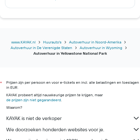
Autoverhuur in Piraeus
Autoverhuur in Larnaca
Autoverhuur in Dubai
Autoverhuur in Florianópolis
Autoverhuur in Lissabon
www.KAYAK.nl
Huurauto's
Autoverhuur in Noord-Amerika
Autoverhuur in De Verenigde Staten
Autoverhuur in Wyoming
Autoverhuur in Miami
Autoverhuur in Yellowstone National Park
Autoverhuur in Managua
Autoverhuur in Bergen
Autoverhuur in Reykjavik
Prijzen zijn per persoon en voor e-tickets en incl. alle belastingen en toeslagen
*
Autoverhuur in Helsinki
in EUR.
KAYAK probeert altijd nauwkeurige prijzen te krijgen, maar
de prijzen zijn niet gegarandeerd
.
Waarom?
KAYAK is niet de verkoper
We doorzoeken honderden websites voor je.