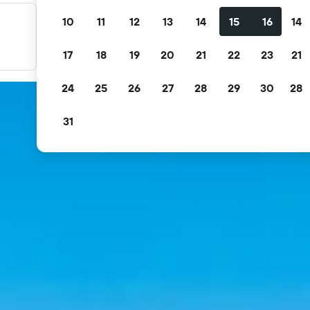
10
11
12
13
14
15
16
14
Filter je deals
Filter op gratis annulering, gratis ontbijt en meer.
17
18
19
20
21
22
23
21
24
25
26
27
28
29
30
28
31