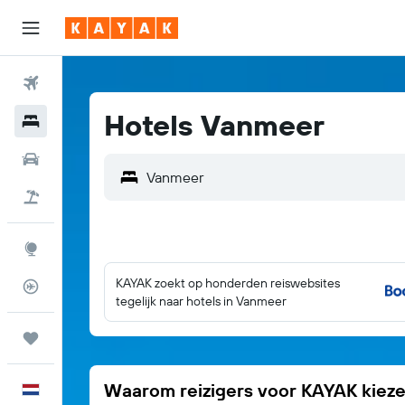
Vliegtickets
Hotels Vanmeer
Hotels
Huurauto's
Vanmeer
Pakketreizen
Explore
KAYAK zoekt op honderden reiswebsites
Vluchtstatus info
tegelijk naar hotels in Vanmeer
Trips
Waarom reizigers voor KAYAK kiez
Nederlands