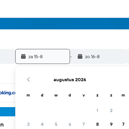
za 15-8
-
zo 16-8
augustus 2026
m
d
w
d
v
z
z
m
1
2
en
3
4
5
6
7
8
9
7