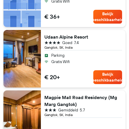
Gratis Wifi
Bekijk
€ 36+
beschikbaarheid
Udaan Alpine Resort
4 sterren
Goed
7.4
Gangtok, SK, India
Parking
Gratis Wifi
Bekijk
€ 20+
beschikbaarheid
Magpie Mall Road Residency (Mg
Marg Gangtok)
3 sterren
Gemiddeld
5.7
Gangtok, SK, India