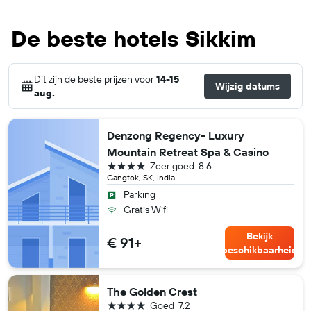
De beste hotels Sikkim
Dit zijn de beste prijzen voor
14-15
Wijzig datums
aug.
.
Denzong Regency- Luxury
Mountain Retreat Spa & Casino
4 sterren
Zeer goed
8.6
Gangtok, SK, India
Parking
Gratis Wifi
Bekijk
€ 91+
beschikbaarheid
The Golden Crest
4 sterren
Goed
7.2