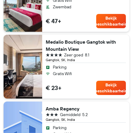
Gratis Wifi
Zwembad
Bekijk
€ 47+
beschikbaarheid
Medalio Boutique Gangtok with
Mountain View
4 sterren
Zeer goed
8.1
Gangtok, SK, India
Parking
Gratis Wifi
Bekijk
€ 23+
beschikbaarheid
Amba Regency
3 sterren
Gemiddeld
5.2
Gangtok, SK, India
Parking