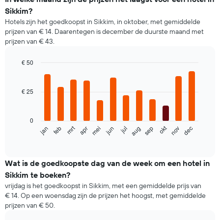
Sikkim?
Hotels zijn het goedkoopst in Sikkim, in oktober, met gemiddelde
prijzen van € 14. Daarentegen is december de duurste maand met
prijzen van € 43.
€ 50
Bar
Chart
graphic.
chart
with
€ 25
12
bars.
0
De
mrt
okt
jan
feb
apr
mei
jun
jul
aug
sep
nov
dec
volgende
End
of
grafiek
interactive
toont
chart
de
Wat is de goedkoopste dag van de week om een hotel in
gemiddelde
Sikkim te boeken?
prijs
vrijdag is het goedkoopst in Sikkim, met een gemiddelde prijs van
per
€ 14. Op een woensdag zijn de prijzen het hoogst, met gemiddelde
maand
prijzen van € 50.
van
een