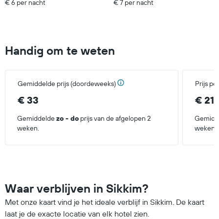
€ 6 per nacht
€ 7 per nacht
Handig om te weten
Gemiddelde prijs (doordeweeks)
Prijs p
€ 33
€ 21
Gemiddelde
zo - do
prijs van de afgelopen 2
Gemidd
weken.
weken.
Waar verblijven in Sikkim?
Met onze kaart vind je het ideale verblijf in Sikkim. De kaart
laat je de exacte locatie van elk hotel zien.