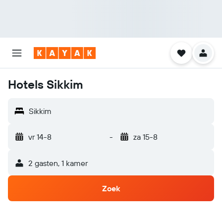
Hotels Sikkim
Sikkim
vr 14-8
-
za 15-8
2 gasten, 1 kamer
Zoek