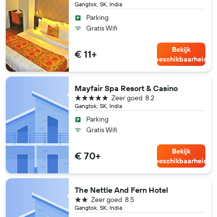
Gangtok, SK, India
Parking
Gratis Wifi
Bekijk
€ 11+
beschikbaarheid
Mayfair Spa Resort & Casino
5 sterren
Zeer goed
8.2
Gangtok, SK, India
Parking
Gratis Wifi
Bekijk
€ 70+
beschikbaarheid
The Nettle And Fern Hotel
2 sterren
Zeer goed
8.5
Gangtok, SK, India