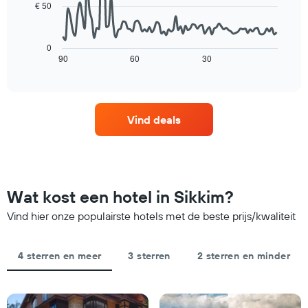
€ 50
grafiek
De
heeft
volgende
1
grafiek
X-
0
toont
90
60
30
End
as
of
hoe
met
interactive
de
de
chart
prijs
dagen
van
van
Vind deals
een
de
kamer
week.
verandert
De
naarmate
grafiek
de
toont
verblijfsdatum
1
Wat kost een hotel in Sikkim?
nadert.
Y-
De
Vind hier onze populairste hotels met de beste prijs/kwaliteit
as
grafiek
met
toont
de
1
4 sterren en meer
3 sterren
2 sterren en minder
gemiddelde
X-
prijs
as
van
met
een
het