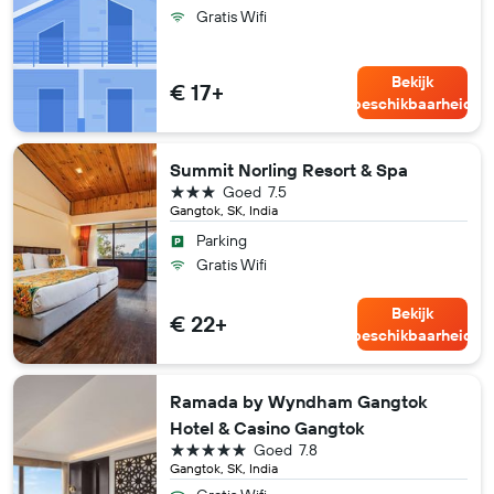
Gratis Wifi
Bekijk
€ 17+
beschikbaarheid
Summit Norling Resort & Spa
3 sterren
Goed
7.5
Gangtok, SK, India
Parking
Gratis Wifi
Bekijk
€ 22+
beschikbaarheid
Ramada by Wyndham Gangtok
Hotel & Casino Gangtok
5 sterren
Goed
7.8
Gangtok, SK, India