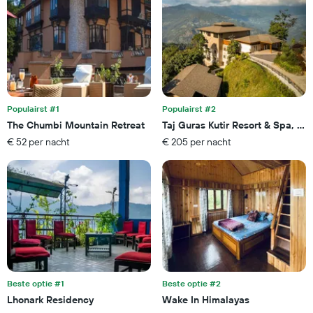
kamer
aantal
dagen
vóór
het
verblijf
De
grafiek
toont
Populairst #1
Populairst #2
1
The Chumbi Mountain Retreat
Taj Guras Kutir Resort & Spa, Ga
Y-
€ 52 per nacht
€ 205 per nacht
as
met
de
gemiddelde
prijs
van
een
kamer
Beste optie #1
Beste optie #2
Lhonark Residency
Wake In Himalayas