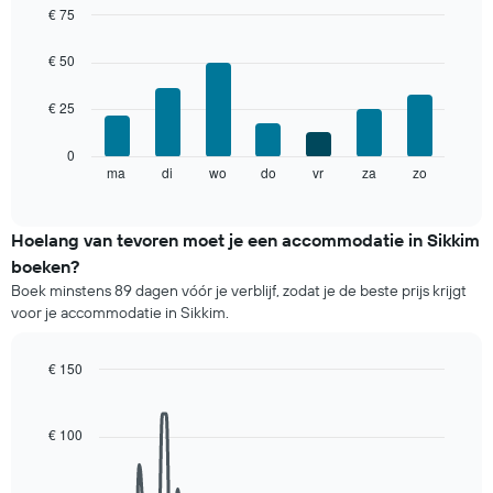
kamer
€ 75
De
Bar
Chart
grafiek
graphic.
chart
€ 50
with
toont
7
1
€ 25
bars.
X-
as
De
0
met
volgende
ma
di
wo
do
vr
za
zo
End
maanden.
of
grafiek
De
interactive
toont
chart
grafiek
de
Hoelang van tevoren moet je een accommodatie in Sikkim
heeft
gemiddelde
1
boeken?
prijs
Y-
Boek minstens 89 dagen vóór je verblijf, zodat je de beste prijs krijgt
van
as
voor je accommodatie in Sikkim.
een
met
kamer
de
voor
gemiddelde
€ 150
elke
prijs
Line
Chart
dag
graphic.
van
chart
van
with
een
€ 100
de
90
kamer
data
week.
points.
De