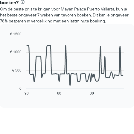
1
boeken?
prijs
Y-
Om de beste prijs te krijgen voor Mayan Palace Puerto Vallarta, kun je
van
as
het beste ongeveer 7 weken van tevoren boeken. Dit kan je ongeveer
een
met
78% besparen in vergelijking met een lastminute boeking.
kamer
de
voor
gemiddelde
elke
€ 1500
prijs
dag
Line
Chart
van
van
graphic.
chart
een
with
de
€ 1000
kamer
90
week.
data
De
points.
grafiek
€ 500
heeft
De
1
volgende
X-
grafiek
0
as
toont
90
60
30
End
met
of
hoe
interactive
de
de
chart
dagen
prijs
van
van
de
een
week.
kamer
De
verandert