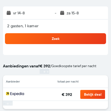
vr 14-8
-
za 15-8
2 gasten, 1 kamer
Zoek
Aanbiedingen vanaf
€ 392
/
Goedkoopste tarief per nacht
Aanbieder
totaal per nacht
€ 392
Bekijk deal