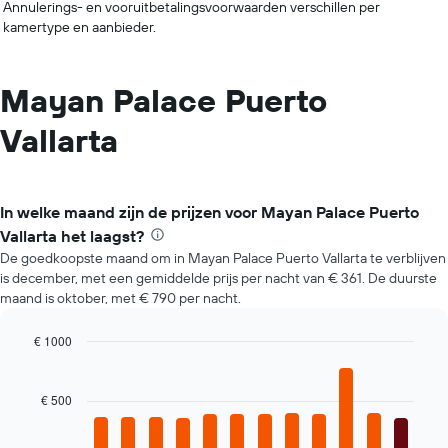
Annulerings- en vooruitbetalingsvoorwaarden verschillen per
kamertype en aanbieder.
Mayan Palace Puerto
Vallarta
In welke maand zijn de prijzen voor Mayan Palace Puerto
Vallarta het laagst?
De goedkoopste maand om in Mayan Palace Puerto Vallarta te verblijven
is december, met een gemiddelde prijs per nacht van € 361. De duurste
maand is oktober, met € 790 per nacht.
€ 1000
Bar
Chart
graphic.
chart
with
€ 500
12
bars.