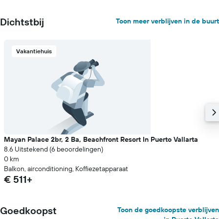
met
de
gemiddelde
Dichtstbij
Toon meer verblijven in de buurt
prijs
van
een
Vakantiehuis
kamer
Mayan Palace 2br, 2 Ba, Beachfront Resort In Puerto Vallarta
8.6 Uitstekend (6 beoordelingen)
0 km
Balkon, airconditioning, Koffiezetapparaat
€ 511+
Goedkoopst
Toon de goedkoopste verblijven