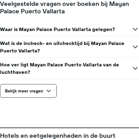
grafiek
Veelgestelde vragen over boeken bij Mayan
naarmate
toont
Palace Puerto Vallarta
de
1
verblijfsdatum
Y-
nadert.
as
De
Waar is Mayan Palace Puerto Vallarta gelegen?
met
grafiek
de
toont
Wat is de incheck- en uitchecktijd bij Mayan Palace
gemiddelde
1
prijs
Puerto Vallarta?
X-
van
as
een
met
Hoe ver ligt Mayan Palace Puerto Vallarta van de
kamer
het
luchthaven?
aantal
dagen
vóór
Bekijk meer vragen
het
verblijf
De
grafiek
toont
1
Y-
as
Hotels en eetgelegenheden in de buurt