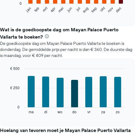
0
De
mrt
okt
jan
feb
apr
mei
jun
jul
aug
sep
nov
dec
volgende
End
of
grafiek
interactive
toont
chart
de
Wat is de goedkoopste dag om Mayan Palace Puerto
gemiddelde
Vallarta te boeken?
prijs
De goedkoopste dag om Mayan Palace Puerto Vallarta te boeken is
per
donderdag. De gemiddelde prijs per nacht is dan € 360. De duurste dag
maand
is maandag, voor € 409 per nacht.
van
een
kamer
€ 500
De
Bar
Chart
grafiek
graphic.
chart
with
toont
€ 250
7
1
bars.
X-
as
De
0
met
volgende
ma
di
wo
do
vr
za
zo
End
maanden.
of
grafiek
De
interactive
toont
chart
grafiek
de
Hoelang van tevoren moet je Mayan Palace Puerto Vallarta
heeft
gemiddelde