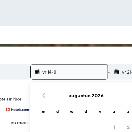
vr 14-8
-
vr 21
augustus 2026
tels in Nice
m
d
w
d
v
z
z
...en meer
1
2