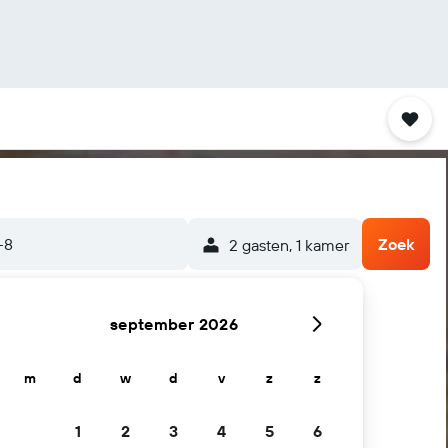
-8
Zoek
2 gasten, 1 kamer
september 2026
m
d
w
d
v
z
z
1
2
3
4
5
6