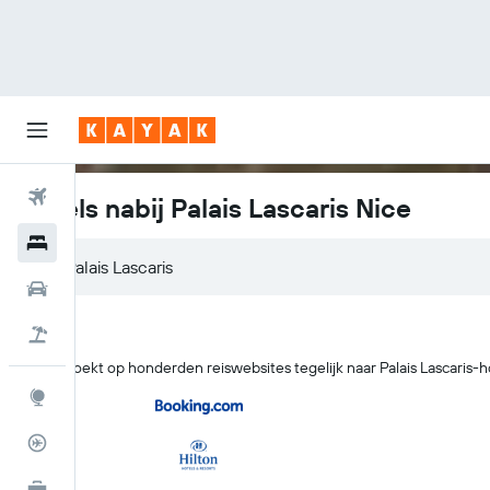
Vliegtickets
Hotels nabij Palais Lascaris Nice
Hotels
Huurauto's
Pakketreizen
KAYAK zoekt op honderden reiswebsites tegelijk naar Palais Lascaris-ho
Explore
Vluchtstatus info
KAYAK for Business
NIEUW