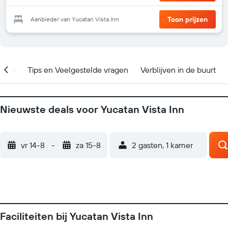
Toon prijzen
Aanbieder van Yucatan Vista Inn
catie
Tips en Veelgestelde vragen
Verblijven in de buurt
Nieuwste deals voor Yucatan Vista Inn
vr 14-8
-
za 15-8
2 gasten, 1 kamer
Faciliteiten bij Yucatan Vista Inn