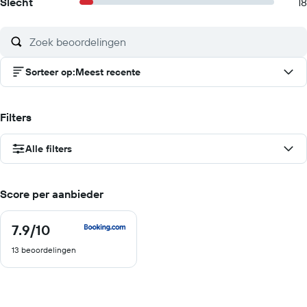
Slecht
18
Sorteer op
:
Meest recente
Filters
Alle filters
Score per aanbieder
7.9
/10
7.9
van
13 beoordelingen
10