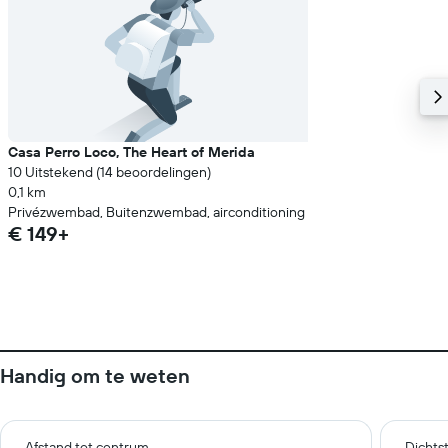
Casa Perro Loco, The Heart of Merida
10 Uitstekend (14 beoordelingen)
0,1 km
Privézwembad, Buitenzwembad, airconditioning
€ 149+
Handig om te weten
Afstand tot centrum
Dichts