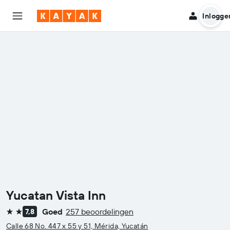
Inlogge
Yucatan Vista Inn
Goed
257 beoordelingen
7,8
2 sterren
Calle 68 No. 447 x 55 y 51, Mérida, Yucatán