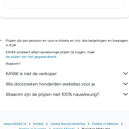
Prijzen zijn per persoon en voor e-tickets en incl. alle belastingen en toeslagen
*
in EUR.
KAYAK probeert altijd nauwkeurige prijzen te krijgen, maar
de prijzen zijn niet gegarandeerd
.
Waarom?
KAYAK is niet de verkoper
We doorzoeken honderden websites voor je.
Waarom zijn de prijzen niet 100% nauwkeurig?
www.KAYAK.nl
Hotels
hotels Noord-Amerika
Hotels in Mexico
Hotels in Yucatán
hotels Mérida
Yucatan Vista Inn