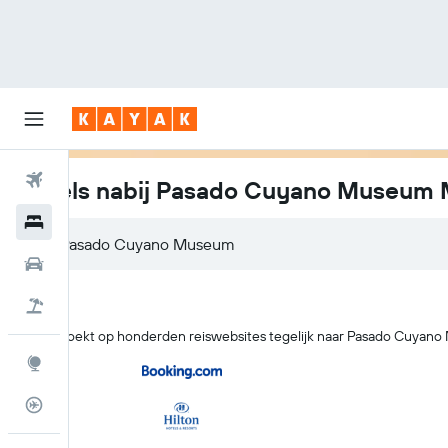
Vliegtickets
Hotels nabij Pasado Cuyano Museum
Hotels
Huurauto's
Pakketreizen
KAYAK zoekt op honderden reiswebsites tegelijk naar Pasado Cuyan
Explore
Vluchtstatus info