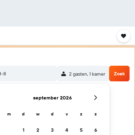
3-8
Zoek
2 gasten, 1 kamer
september 2026
m
d
w
d
v
z
z
1
2
3
4
5
6