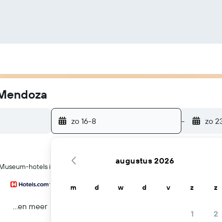
 Mendoza
zo 16-8
-
zo 2
augustus 2026
o Museum-hotels in Mendoza
m
d
w
d
v
z
z
...en meer
1
2