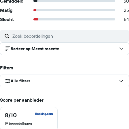
Gemiddeld
50
Matig
25
Slecht
54
Sorteer op
:
Meest recente
Filters
Alle filters
Score per aanbieder
8
/10
8
van
19 beoordelingen
10