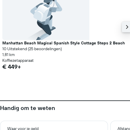
Manhattan Beach Magical Spanish Style Cottage Steps 2 Beach
10 Uitstekend (25 beoordelingen)
1,81 km
Koffiezetapparaat
€ 449+
Handig om te weten
Waar voor je geld
Afstan