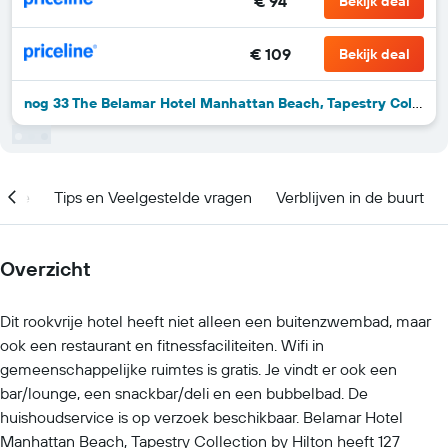
€ 94
Bekijk deal
€ 109
Bekijk deal
nog 33 The Belamar Hotel Manhattan Beach, Tapestry Collection by Hilton-deals
catie
Tips en Veelgestelde vragen
Verblijven in de buurt
Overzicht
Dit rookvrije hotel heeft niet alleen een buitenzwembad, maar
ook een restaurant en fitnessfaciliteiten. Wifi in
gemeenschappelijke ruimtes is gratis. Je vindt er ook een
bar/lounge, een snackbar/deli en een bubbelbad. De
huishoudservice is op verzoek beschikbaar. Belamar Hotel
Manhattan Beach, Tapestry Collection by Hilton heeft 127