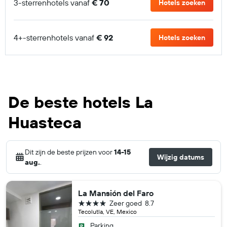
3-sterrenhotels vanaf
€ 70
Hotels zoeken
4+-sterrenhotels vanaf
€ 92
Hotels zoeken
De beste hotels La
Huasteca
Dit zijn de beste prijzen voor
14-15
Wijzig datums
aug.
.
La Mansión del Faro
4 sterren
Zeer goed
8.7
Tecolutla, VE, Mexico
Parking