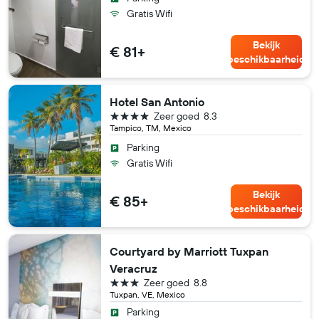
Gratis Wifi
Bekijk
€ 81+
beschikbaarheid
Hotel San Antonio
4 sterren
Zeer goed
8.3
Tampico, TM, Mexico
Parking
Gratis Wifi
Bekijk
€ 85+
beschikbaarheid
Courtyard by Marriott Tuxpan
Veracruz
3 sterren
Zeer goed
8.8
Tuxpan, VE, Mexico
Parking