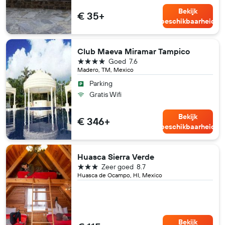
Bekijk
€ 35+
beschikbaarheid
Club Maeva Miramar Tampico
4 sterren
Goed
7.6
Madero, TM, Mexico
Parking
Gratis Wifi
Bekijk
€ 346+
beschikbaarheid
Huasca Sierra Verde
3 sterren
Zeer goed
8.7
Huasca de Ocampo, HI, Mexico
Bekijk