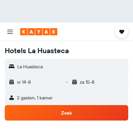
Hotels La Huasteca
La Huasteca
vr 14-8
-
za 15-8
2 gasten, 1 kamer
Zoek