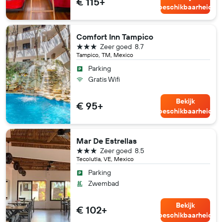
€ 115+
beschikbaarheid
Comfort Inn Tampico
3 sterren
Zeer goed
8.7
Tampico, TM, Mexico
Parking
Gratis Wifi
Bekijk
€ 95+
beschikbaarheid
Mar De Estrellas
3 sterren
Zeer goed
8.5
Tecolutla, VE, Mexico
Parking
Zwembad
Bekijk
€ 102+
beschikbaarheid