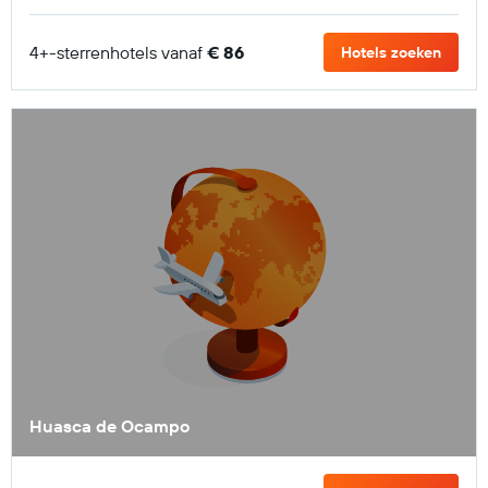
4+-sterrenhotels vanaf
€ 86
Hotels zoeken
Huasca de Ocampo