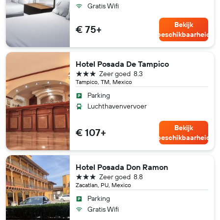
Gratis Wifi
Bekijk
€ 75+
beschikbaarheid
Hotel Posada De Tampico
3 sterren
Zeer goed
8.3
Tampico, TM, Mexico
Parking
Luchthavenvervoer
Bekijk
€ 107+
beschikbaarheid
Hotel Posada Don Ramon
3 sterren
Zeer goed
8.8
Zacatlan, PU, Mexico
Parking
Gratis Wifi