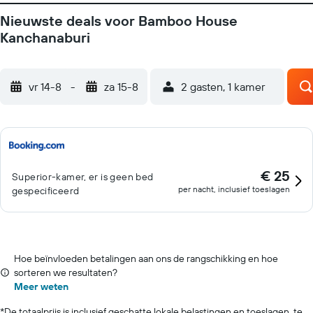
Nieuwste deals voor Bamboo House
Kanchanaburi
vr 14-8
-
za 15-8
2 gasten, 1 kamer
€ 25
Superior-kamer, er is geen bed
per nacht, inclusief toeslagen
gespecificeerd
Hoe beïnvloeden betalingen aan ons de rangschikking en hoe
sorteren we resultaten?
Meer weten
*
De totaalprijs is inclusief geschatte lokale belastingen en toeslagen, te