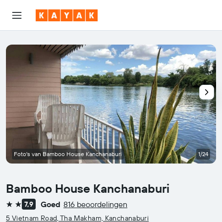
Foto's van Bamboo House Kanchanaburi
1/24
Bamboo House Kanchanaburi
Goed
816 beoordelingen
7,9
2 sterren
5 Vietnam Road, Tha Makham, Kanchanaburi