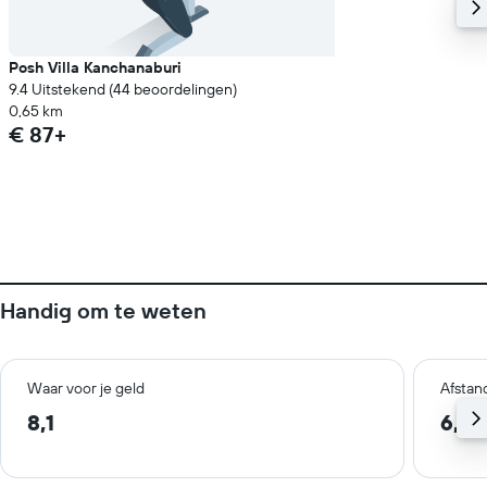
Posh Villa Kanchanaburi
9.4 Uitstekend (44 beoordelingen)
0,65 km
€ 87+
Handig om te weten
Waar voor je geld
Afstan
8,1
6,0