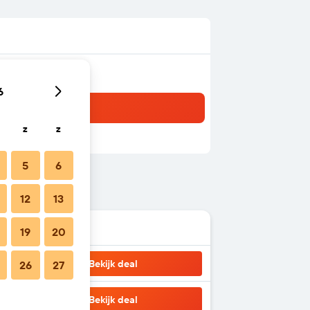
6
z
z
5
6
12
13
19
20
Bekijk deal
26
27
Bekijk deal