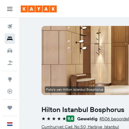
Vliegtickets
Hotels
Huurauto's
Pakketreizen
Explore
Foto's van Hilton Istanbul Bosphorus
Vluchtstatus info
Trips
Hilton Istanbul Bosphorus
Geweldig
4506 beoorde
9,4
5 sterren
Nederlands
Cumhuriyet Cad. No:50, Harbiye, Istanbul