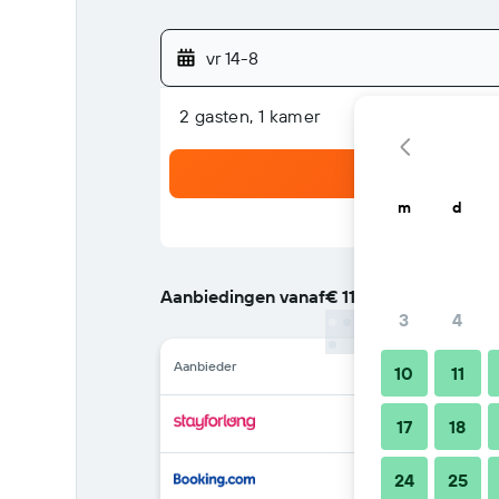
vr 14-8
2 gasten, 1 kamer
m
d
Aanbiedingen vanaf
€ 118
/
Goedkoopste tarie
3
4
Aanbieder
10
11
17
18
24
25