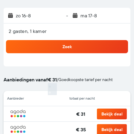
zo 16-8
-
ma 17-8
2 gasten, 1 kamer
Zoek
Aanbiedingen vanaf
€ 31
/
Goedkoopste tarief per nacht
Aanbieder
totaal per nacht
€ 31
Bekijk deal
€ 35
Bekijk deal