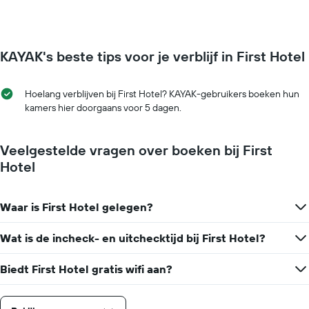
de
kamer
week.
verandert
De
naarmate
grafiek
de
KAYAK's beste tips voor je verblijf in First Hotel
toont
verblijfsdatum
1
nadert.
Y-
De
as
Hoelang verblijven bij First Hotel? KAYAK-gebruikers boeken hun
grafiek
met
kamers hier doorgaans voor 5 dagen.
toont
de
1
gemiddelde
X-
prijs
Veelgestelde vragen over boeken bij First
as
van
met
Hotel
een
het
kamer
aantal
dagen
Waar is First Hotel gelegen?
vóór
het
Wat is de incheck- en uitchecktijd bij First Hotel?
verblijf
De
grafiek
Biedt First Hotel gratis wifi aan?
toont
1
Y-