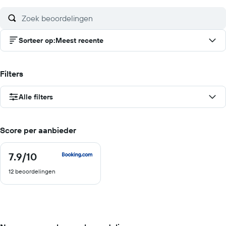
Sorteer op
:
Meest recente
Filters
Alle filters
Score per aanbieder
7.9
/10
7.9
van
12 beoordelingen
10