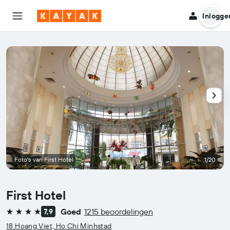
Inlogge
Foto's van First Hotel
1/20
First Hotel
Goed
1215 beoordelingen
7,9
4 sterren
18 Hoang Viet, Ho Chi Minhstad