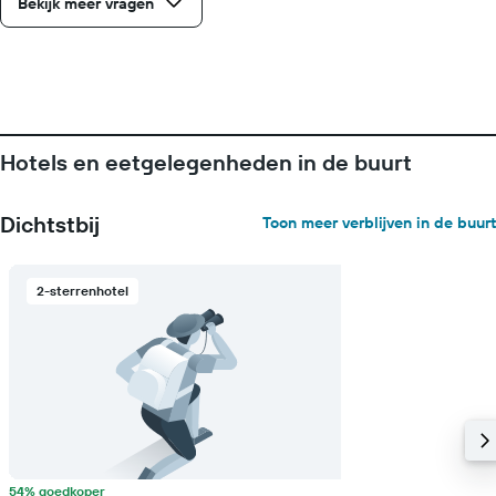
Bekijk meer vragen
as
met
de
gemiddelde
prijs
van
een
Hotels en eetgelegenheden in de buurt
kamer
Dichtstbij
Toon meer verblijven in de buurt
2-sterrenhotel
54% goedkoper