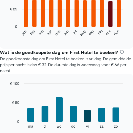
graphic.
chart
with
€ 25
12
bars.
0
De
okt
mrt
feb
mei
aug
nov
jan
apr
jul
jun
sep
dec
volgende
End
of
grafiek
interactive
toont
chart
de
Wat is de goedkoopste dag om First Hotel te boeken?
gemiddelde
De goedkoopste dag om First Hotel te boeken is vrijdag. De gemiddelde
prijs
prijs per nacht is dan € 32. De duurste dag is woensdag, voor € 66 per
per
nacht.
maand
van
€ 100
een
Bar
kamer
Chart
graphic.
chart
De
with
grafiek
€ 50
7
toont
bars.
1
X-
De
0
as
volgende
ma
di
wo
do
vr
za
zo
End
met
of
grafiek