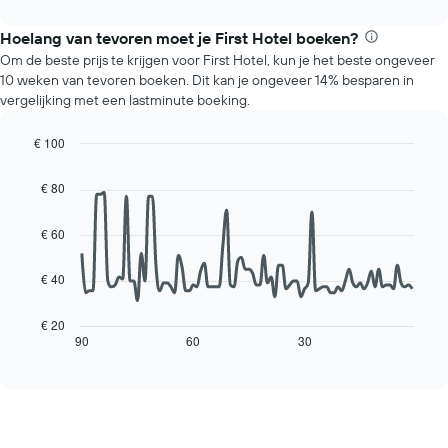
interactive
maanden.
toont
chart
De
de
Hoelang van tevoren moet je First Hotel boeken?
grafiek
gemiddelde
Om de beste prijs te krijgen voor First Hotel, kun je het beste ongeveer
heeft
prijs
10 weken van tevoren boeken. Dit kan je ongeveer 14% besparen in
1
van
vergelijking met een lastminute boeking.
Y-
een
as
kamer
met
€ 100
voor
de
Line
elke
Chart
gemiddelde
graphic.
chart
dag
€ 80
with
prijs
van
90
van
de
data
€ 60
een
week.
points.
kamer
De
€ 40
grafiek
De
heeft
volgende
1
grafiek
€ 20
X-
toont
90
60
30
End
as
of
hoe
interactive
met
de
chart
de
prijs
dagen
van
van
een