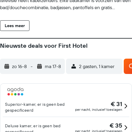
televisie heeft kabelzenders. Elke badkamer is voorzien van een
bad/douchecombinatie, badjassen, pantoffels en gratis
toiletartikelen. Dit hotel in Ho Chi Minh-Stad biedt gratis wifi en
kabelinternet aan. Ook heeft elke kamer gratis mineraalwater en
Lees meer
een haardroger. Dagelijks wordt een huishoudservice
aangeboden en op verzoek is een strijkplank/strijkijzer
beschikbaar. Recreatieve voorzieningen van dit hotel zijn onder
Nieuwste deals voor First Hotel
andere een healthclub, een sauna en een kinderzwembad.
zo 16-8
-
ma 17-8
2 gasten, 1 kamer
€ 31
Superior-kamer, er is geen bed
per nacht, inclusief toeslagen
gespecificeerd
€ 35
Deluxe kamer, er is geen bed
per nacht, inclusief toeslagen
gespecificeerd