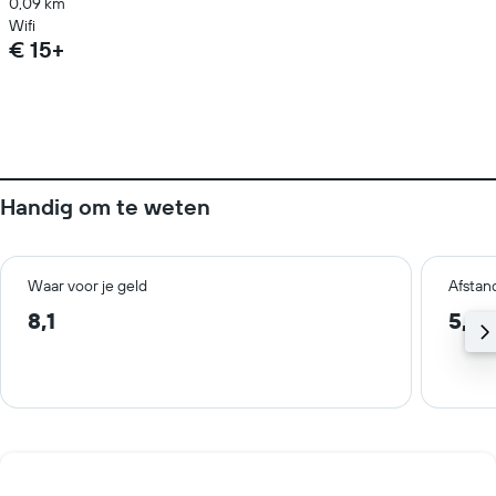
0,09 km
Wifi
€ 15+
Handig om te weten
Waar voor je geld
Afstan
8,1
5,1 