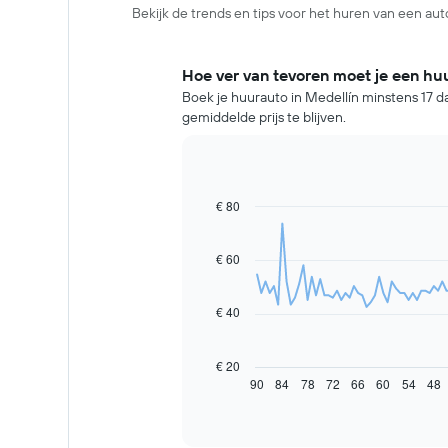
Bekijk de trends en tips voor het huren van een auto
Hoe ver van tevoren moet je een hu
Boek je huurauto in Medellín minstens 17 d
gemiddelde prijs te blijven.
€ 80
Line
Chart
graphic.
chart
with
91
€ 60
data
points.
€ 40
De
volgende
grafiek
€ 20
toont
90
84
78
72
66
60
54
48
End
of
hoe
interactive
de
chart
prijs