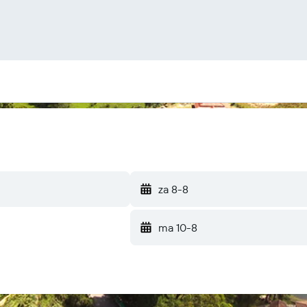
za 8-8
ma 10-8