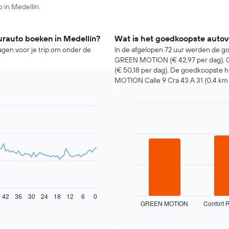
 in Medellín.
urauto boeken in Medellín?
Wat is het goedkoopste autove
agen voor je trip om onder de
In de afgelopen 72 uur werden de g
GREEN MOTION (€ 42,97 per dag), Co
(€ 50,18 per dag). De goedkoopste
MOTION Calle 9 Cra 43 A 31 (0,4 km
Bar
Chart
graphic.
chart
with
3
bars.
De
volgende
grafiek
toont
42
36
30
24
18
12
6
0
GREEN MOTION
Confort 
de
End
of
vier
interactive
goedkoopste
chart