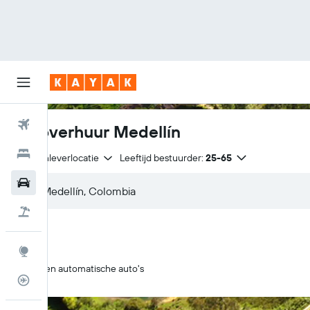
Vliegtickets
Autoverhuur Medellín
Hotels
Zelfde inleverlocatie
Leeftijd bestuurder:
25-65
Huurauto's
Pakketreizen
Explore
Alleen automatische auto's
Vluchtstatus info