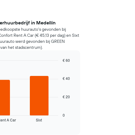
rhuurbedrijf in Medellín
oedkoopste huurauto's gevonden bij
nfort Rent A Car (€ 45,13 per dag) en Sixt
 huurauto werd gevonden bij GREEN
 van het stadscentrum).
€ 60
€ 40
€ 20
0
Rent A Car
Sixt