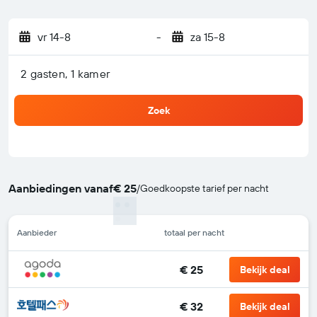
vr 14-8
-
za 15-8
2 gasten, 1 kamer
Zoek
Aanbiedingen vanaf
€ 25
/
Goedkoopste tarief per nacht
Aanbieder
totaal per nacht
€ 25
Bekijk deal
€ 32
Bekijk deal