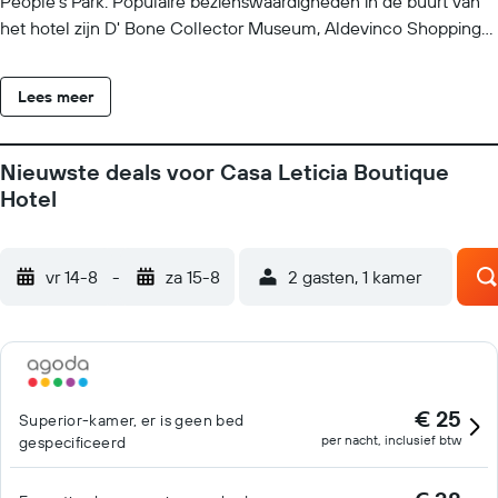
People's Park. Populaire bezienswaardigheden in de buurt van
het hotel zijn D' Bone Collector Museum, Aldevinco Shopping
Center en Roxas Avenue Night Market. Vliegveld Internationale
luchthaven Davao (Francisco Bangoy) ligt op 7 km afstand.
Lees meer
Nieuwste deals voor Casa Leticia Boutique
Hotel
vr 14-8
-
za 15-8
2 gasten, 1 kamer
€ 25
Superior-kamer, er is geen bed
per nacht, inclusief btw
gespecificeerd