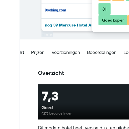
31
Goedkoper
nog 39 Mercure Hotel Amsterdam West-de
Overzicht
Prijzen
Voorzieningen
Beoordelingen
Lo
Overzicht
7,3
Goed
4272 beoordelingen
Dit modern hotel heeft versneld in- en uitche