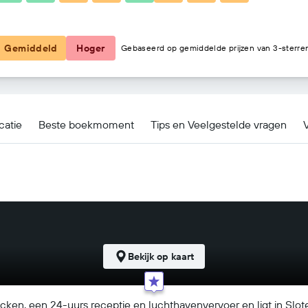
€ 85
Gemiddeld
Hoger
Gebaseerd op gemiddelde prijzen van 3-sterre
als
catie
Beste boekmoment
Tips en Veelgestelde vragen
V
Bekijk op kaart
cken, een 24-uurs receptie en luchthavenvervoer en ligt in Sloten