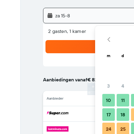
za 15-8
2 gasten, 1 kamer
m
d
Aanbiedingen vanaf
€ 82
/
Goedkoopste tarief
3
4
Aanbieder
10
11
17
18
24
25