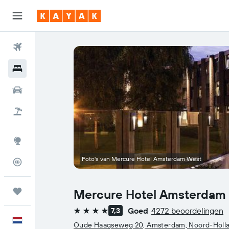
Vliegtickets
Hotels
Huurauto's
Pakketreizen
Explore
Foto's van Mercure Hotel Amsterdam West
Vluchtstatus info
Trips
Mercure Hotel Amsterdam
Goed
4272 beoordelingen
7,3
4 sterren
Nederlands
Oude Haagseweg 20, Amsterdam, Noord-Holl