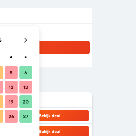
6
z
z
5
6
12
13
19
20
Bekijk deal
26
27
Bekijk deal