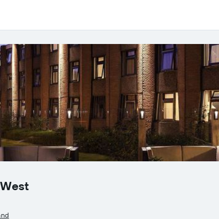
 West
and