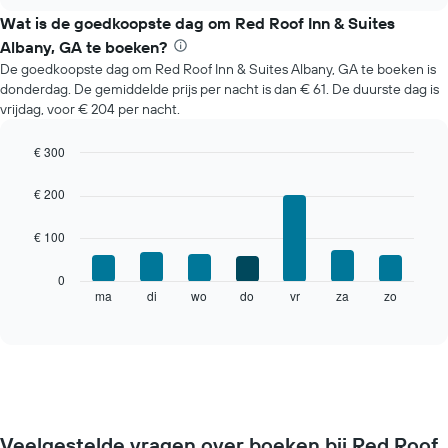
chart
de
Wat is de goedkoopste dag om Red Roof Inn & Suites
gemiddelde
Albany, GA te boeken?
prijs
De goedkoopste dag om Red Roof Inn & Suites Albany, GA te boeken is
per
donderdag. De gemiddelde prijs per nacht is dan € 61. De duurste dag is
maand
vrijdag, voor € 204 per nacht.
van
een
kamer
€ 300
De
Bar
Chart
grafiek
graphic.
chart
€ 200
with
toont
7
1
€ 100
bars.
X-
as
De
0
met
volgende
ma
di
wo
do
vr
za
zo
End
maanden.
of
grafiek
De
interactive
toont
chart
grafiek
de
heeft
gemiddelde
1
prijs
Y-
van
as
een
met
Veelgestelde vragen over boeken bij Red Roof
kamer