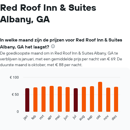
Red Roof Inn & Suites
Albany, GA
In welke maand zijn de prijzen voor Red Roof Inn & Suites
Albany, GA het laagst?
De goedkoopste maand om in Red Roof Inn & Suites Albany, GA te
verblijven is januari, met een gemiddelde prijs per nacht van € 69. De
duurste maand is oktober, met € 88 per nacht.
€ 100
Bar
Chart
graphic.
chart
with
€ 50
12
bars.
0
De
mrt
okt
feb
mei
aug
nov
jun
sep
dec
jan
apr
jul
volgende
End
of
grafiek
interactive
toont