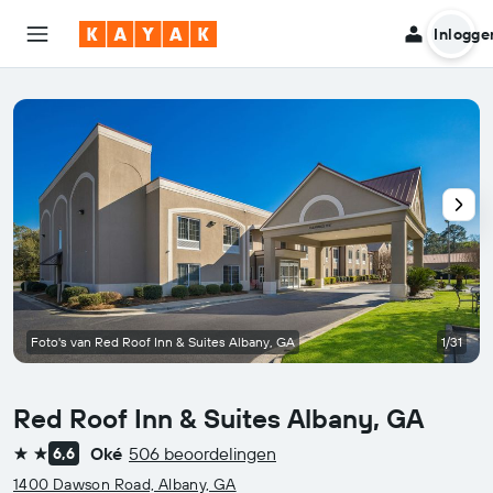
Inlogge
Foto's van Red Roof Inn & Suites Albany, GA
1/31
Red Roof Inn & Suites Albany, GA
Oké
506 beoordelingen
6,6
2 sterren
1400 Dawson Road, Albany, GA