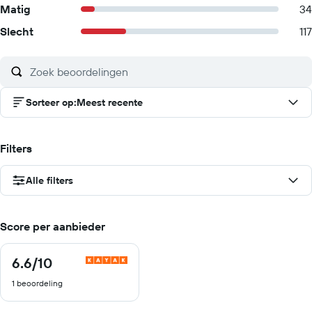
Matig
34
Slecht
117
Sorteer op
:
Meest recente
Filters
Alle filters
Score per aanbieder
6.6
/10
6.6
van
1 beoordeling
10