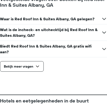
de
Inn & Suites Albany, GA
voor
gemiddelde
elke
prijs
dag
van
van
Waar is Red Roof Inn & Suites Albany, GA gelegen?
een
de
kamer
week.
Wat is de incheck- en uitchecktijd bij Red Roof Inn &
De
Suites Albany, GA?
grafiek
heeft
1
Biedt Red Roof Inn & Suites Albany, GA gratis wifi
X-
aan?
as
met
de
Bekijk meer vragen
dagen
van
de
week.
De
grafiek
toont
1
Hotels en eetgelegenheden in de buurt
Y-