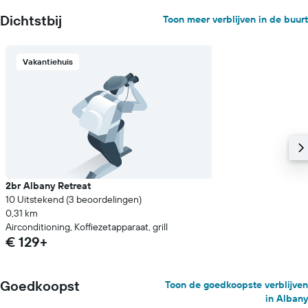
as
met
Dichtstbij
Toon meer verblijven in de buurt
de
gemiddelde
prijs
Vakantiehuis
van
een
kamer
2br Albany Retreat
10 Uitstekend (3 beoordelingen)
0,31 km
Airconditioning, Koffiezetapparaat, grill
€ 129+
Goedkoopst
Toon de goedkoopste verblijven
in Albany