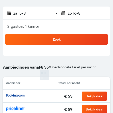
za 15-8
-
zo 16-8
2 gasten, 1 kamer
Zoek
Aanbiedingen vanaf
€ 55
/
Goedkoopste tarief per nacht
Aanbieder
totaal per nacht
€ 55
Bekijk deal
€ 59
Bekijk deal