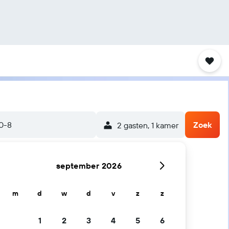
0-8
Zoek
2 gasten, 1 kamer
september 2026
m
d
w
d
v
z
z
1
2
3
4
5
6