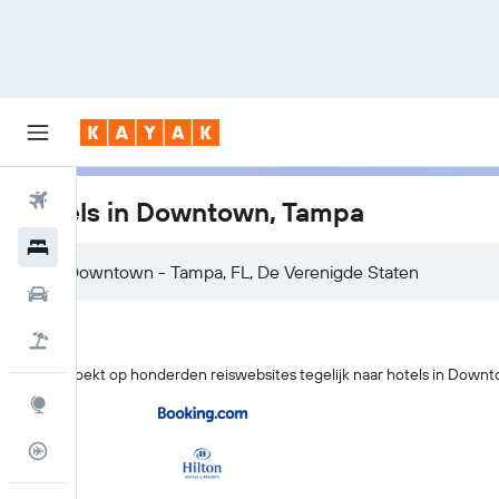
Vliegtickets
Hotels in Downtown, Tampa
Hotels
Huurauto's
Pakketreizen
KAYAK zoekt op honderden reiswebsites tegelijk naar hotels in Down
Explore
Vluchtstatus info