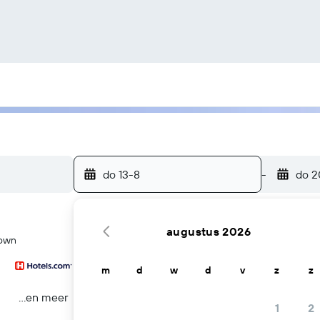
do 13-8
-
do 2
augustus 2026
town
m
d
w
d
v
z
z
...en meer
1
2