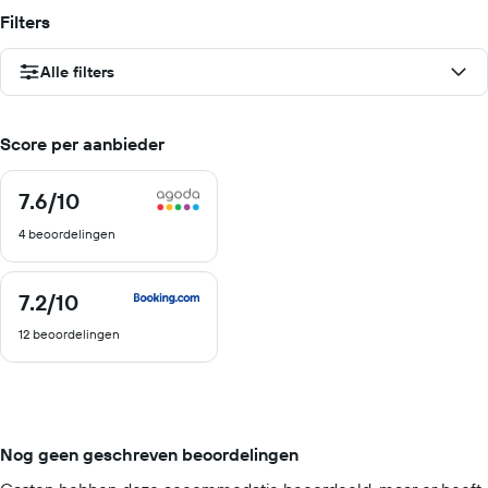
Filters
Alle filters
Score per aanbieder
7.6
/10
7.6
van
4 beoordelingen
10
7.2
/10
7.2
van
12 beoordelingen
10
Nog geen geschreven beoordelingen