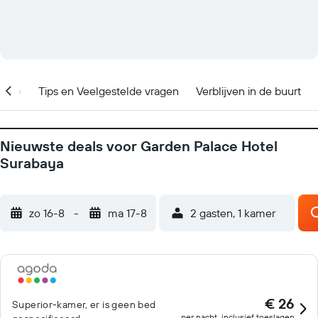
catie
Tips en Veelgestelde vragen
Verblijven in de buurt
Nieuwste deals voor Garden Palace Hotel
Surabaya
zo 16-8
-
ma 17-8
2 gasten, 1 kamer
€ 26
Superior-kamer, er is geen bed
per nacht, inclusief toeslagen