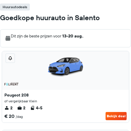
Huurautodeals
Goedkope huurauto in Salento
Dit zijn de beste prijzen voor
13-20 aug.
.
Peugeot 208
of vergelijkbaar Klein
2
2
4-5
€ 20
Bekijk deal
/dag