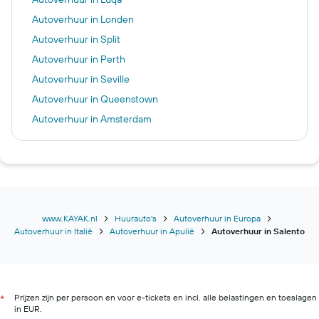
Autoverhuur in Londen
Autoverhuur in Split
Autoverhuur in Perth
Autoverhuur in Seville
Autoverhuur in Queenstown
Autoverhuur in Amsterdam
Autoverhuur in Nice
Autoverhuur in Los Angeles
Autoverhuur in Las Vegas
Autoverhuur in Sydney
Autoverhuur in Coimbra
www.KAYAK.nl
Huurauto's
Autoverhuur in Europa
Autoverhuur in Italië
Autoverhuur in Apulië
Autoverhuur in Salento
Autoverhuur in Miami
Autoverhuur in Rotterdam
Autoverhuur in Marrakech
Prijzen zijn per persoon en voor e-tickets en incl. alle belastingen en toeslagen
Autoverhuur in Oranjestad
*
in EUR.
Autoverhuur in Athene