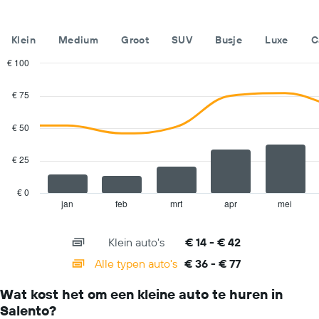
van
het
jaar.
Klein
Medium
Groot
SUV
Busje
Luxe
C
De
grafiek
€ 100
toont
Combination
Chart
1
graphic.
chart
€ 75
with
Y-
2
as
data
€ 50
met
series.
de
gemiddelde
€ 25
The
prijs
chart
van
has
€ 0
een
1
jan
feb
mrt
apr
mei
End
huurauto
of
X
voor
interactive
axis
chart
één
Klein auto's
€ 14 - € 42
displaying
dag.
categories.
Alle typen auto's
€ 36 - € 77
Range:
14
Wat kost het om een kleine auto te huren in
categories.
Salento?
The