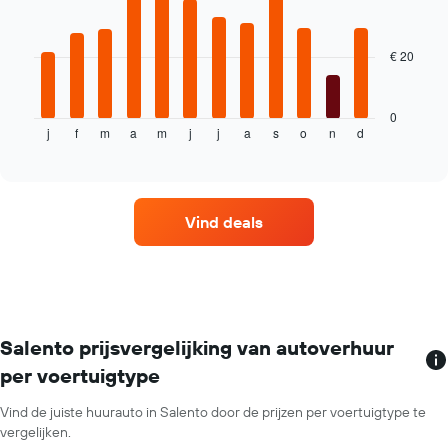
12
bars.
€ 20
De
volgende
grafiek
toont
0
j
f
m
a
m
j
j
a
s
o
n
d
de
End
of
gemiddelde
interactive
prijs
chart
per
maand
Vind deals
van
een
huurauto.
De
grafiek
toont
1
Salento prijsvergelijking van autoverhuur
X-
per voertuigtype
as
met
Vind de juiste huurauto in Salento door de prijzen per voertuigtype te
de
vergelijken.
maanden