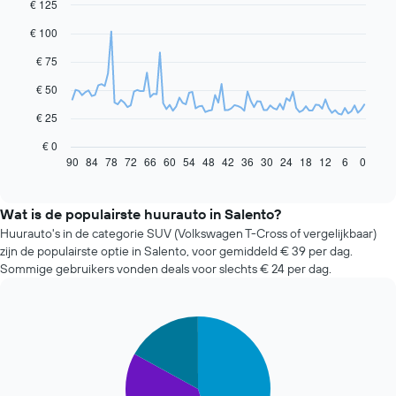
€ 125
Line
Chart
graphic.
chart
€ 100
with
91
€ 75
data
points.
€ 50
De
€ 25
volgende
grafiek
€ 0
toont
90
84
78
72
66
60
54
48
42
36
30
24
18
12
6
0
End
of
hoe
interactive
de
chart
prijs
Wat is de populairste huurauto in Salento?
van
Huurauto's in de categorie SUV (Volkswagen T-Cross of vergelijkbaar)
een
zijn de populairste optie in Salento, voor gemiddeld € 39 per dag.
huurauto
Sommige gebruikers vonden deals voor slechts € 24 per dag.
verandert
naarmate
de
Pie
boekingsdatum
Chart
graphic.
chart
nadert.
with
De
3
grafiek
slices.
toont