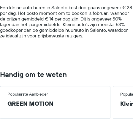
chart
Een kleine auto huren in Salento kost doorgaans ongeveer € 28
has
per dag. Het beste moment om te boeken is februari, wanneer
1
de prijzen gemiddeld € 14 per dag zijn. Dit is ongeveer 50%
Y
lager dan het jaargemiddelde. Kleine auto's zijn meestal 53%
axis
goedkoper dan de gemiddelde huurauto in Salento, waardoor
displaying
ze ideaal zijn voor prijsbewuste reizigers.
values.
Range:
0
to
100.
Handig om te weten
Populairste Aanbieder
Popula
GREEN MOTION
Klei