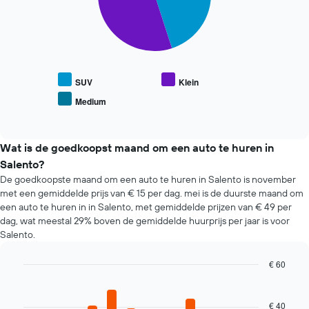
1
De
X-
volgende
as
grafiek
met
toont
het
de
aantal
gemiddelde
SUV
Klein
dagen
prijs
Medium
vóór
End
van
of
de
populaire
interactive
boeking.
automodellen.
chart
De
Wat is de goedkoopst maand om een auto te huren in
grafiek
Salento?
toont
De goedkoopste maand om een auto te huren in Salento is november
1
met een gemiddelde prijs van € 15 per dag. mei is de duurste maand om
Y-
een auto te huren in in Salento, met gemiddelde prijzen van € 49 per
as
dag, wat meestal 29% boven de gemiddelde huurprijs per jaar is voor
met
de
Salento.
gemiddelde
prijs
€ 60
van
Bar
Chart
een
graphic.
chart
huurauto.
with
€ 40