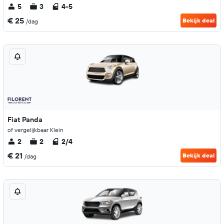
5
3
4-5
€ 25
Bekijk deal
/dag
Fiat Panda
of vergelijkbaar Klein
2
2
2/4
€ 21
Bekijk deal
/dag