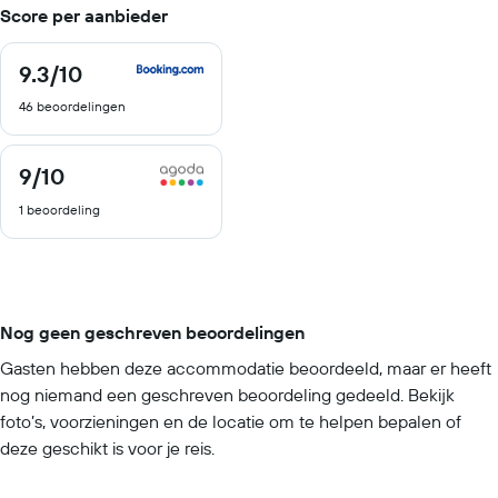
Score per aanbieder
9.3
/10
9.3
van
46 beoordelingen
10
9
/10
9
van
1 beoordeling
10
Nog geen geschreven beoordelingen
Gasten hebben deze accommodatie beoordeeld, maar er heeft
nog niemand een geschreven beoordeling gedeeld. Bekijk
foto’s, voorzieningen en de locatie om te helpen bepalen of
deze geschikt is voor je reis.