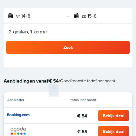
vr 14-8
-
za 15-8
2 gasten, 1 kamer
Zoek
Aanbiedingen vanaf
€ 54
/
Goedkoopste tarief per nacht
Aanbieder
totaal per nacht
€ 54
Bekijk deal
€ 55
Bekijk deal