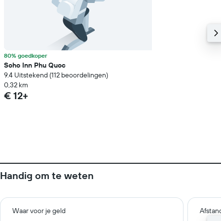
80% goedkoper
Soho Inn Phu Quoc
9.4 Uitstekend (112 beoordelingen)
0,32 km
€ 12+
Handig om te weten
Waar voor je geld
Afstan