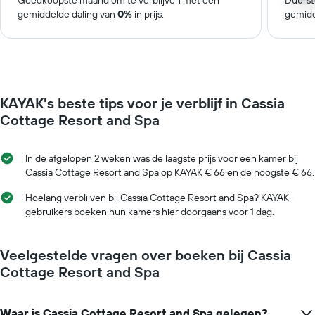
Goedkoopste maand om te verblijven met een
Duurst
gemiddelde daling van
0%
in prijs.
gemidd
KAYAK's beste tips voor je verblijf in Cassia
Cottage Resort and Spa
In de afgelopen 2 weken was de laagste prijs voor een kamer bij
Cassia Cottage Resort and Spa op KAYAK € 66 en de hoogste € 66.
Hoelang verblijven bij Cassia Cottage Resort and Spa? KAYAK-
gebruikers boeken hun kamers hier doorgaans voor 1 dag.
Veelgestelde vragen over boeken bij Cassia
Cottage Resort and Spa
Waar is Cassia Cottage Resort and Spa gelegen?