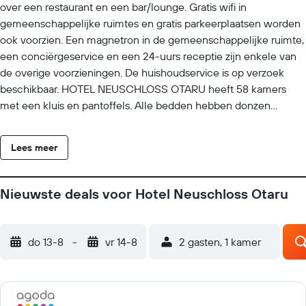
over een restaurant en een bar/lounge. Gratis wifi in
gemeenschappelijke ruimtes en gratis parkeerplaatsen worden
ook voorzien. Een magnetron in de gemeenschappelijke ruimte,
een conciërgeservice en een 24-uurs receptie zijn enkele van
de overige voorzieningen. De huishoudservice is op verzoek
beschikbaar. HOTEL NEUSCHLOSS OTARU heeft 58 kamers
met een kluis en pantoffels. Alle bedden hebben donzen
dekbedden. Elke lcd-televisie van 42 inch heeft kabelzenders.
Elke badkamer is voorzien van een bad/douchecombinatie, een
Lees meer
toilet met elektronisch bidet, gratis toiletartikelen en een
haardroger. Gasten kunnen gratis gebruik maken van wifi
(snelheid: 25+ Mbps). Een schoonmaakservice is op verzoek
Nieuwste deals voor Hotel Neuschloss Otaru
beschikbaar.
do 13-8
-
vr 14-8
2 gasten, 1 kamer