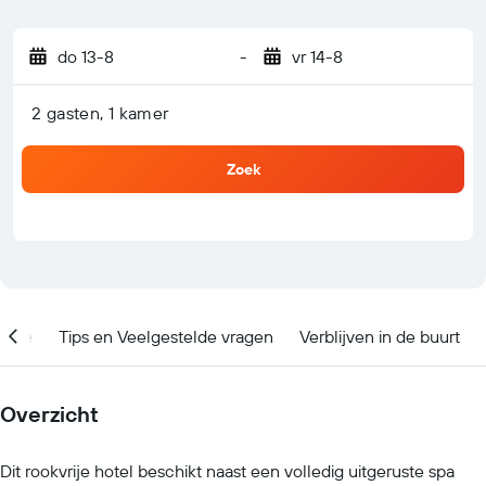
do 13-8
-
vr 14-8
2 gasten, 1 kamer
Zoek
catie
Tips en Veelgestelde vragen
Verblijven in de buurt
Overzicht
Dit rookvrije hotel beschikt naast een volledig uitgeruste spa