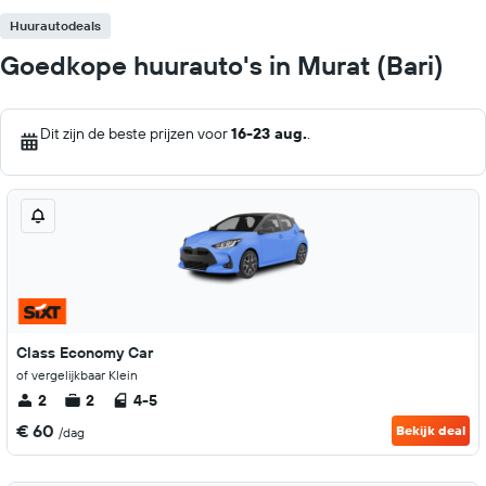
Huurautodeals
Goedkope huurauto's in Murat (Bari)
Dit zijn de beste prijzen voor
16-23 aug.
.
Class Economy Car
of vergelijkbaar Klein
2
2
4-5
€ 60
Bekijk deal
/dag