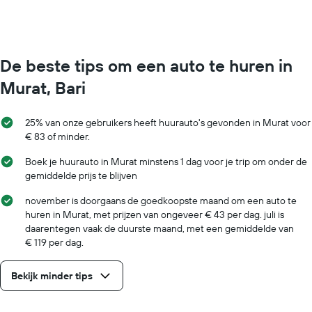
0
to
75.
De beste tips om een auto te huren in
Murat, Bari
25% van onze gebruikers heeft huurauto's gevonden in Murat voor
€ 83 of minder.
Boek je huurauto in Murat minstens 1 dag voor je trip om onder de
gemiddelde prijs te blijven
november is doorgaans de goedkoopste maand om een auto te
huren in Murat, met prijzen van ongeveer € 43 per dag. juli is
daarentegen vaak de duurste maand, met een gemiddelde van
€ 119 per dag.
Bekijk minder tips