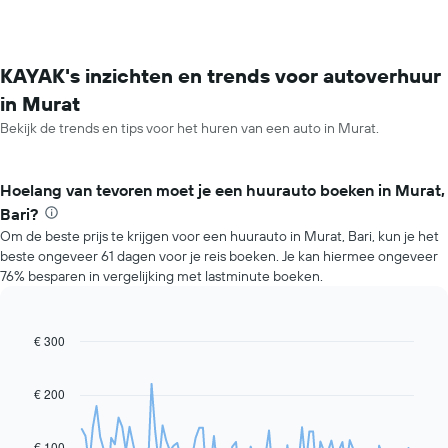
KAYAK's inzichten en trends voor autoverhuur
in Murat
Bekijk de trends en tips voor het huren van een auto in Murat.
Hoelang van tevoren moet je een huurauto boeken in Murat,
Bari?
Om de beste prijs te krijgen voor een huurauto in Murat, Bari, kun je het
beste ongeveer 61 dagen voor je reis boeken. Je kan hiermee ongeveer
76% besparen in vergelijking met lastminute boeken.
€ 300
Line
Chart
graphic.
chart
with
91
€ 200
data
points.
€ 100