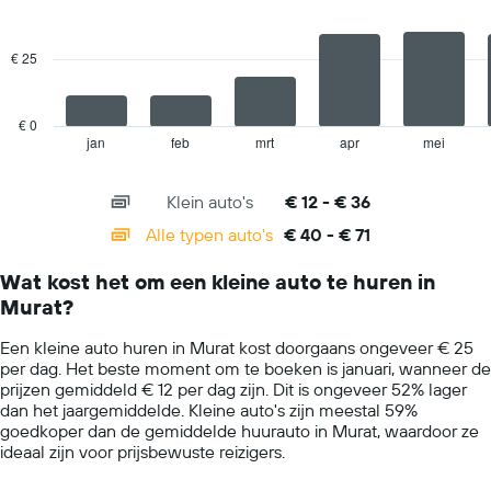
2
as
data
met
series.
de
€ 25
gemiddelde
The
prijs
chart
van
has
€ 0
een
1
jan
feb
mrt
apr
mei
End
huurauto
of
X
voor
interactive
axis
chart
één
Klein auto's
€ 12 - € 36
displaying
dag.
categories.
Alle typen auto's
€ 40 - € 71
Range:
14
Wat kost het om een kleine auto te huren in
categories.
Murat?
The
chart
Een kleine auto huren in Murat kost doorgaans ongeveer € 25
has
per dag. Het beste moment om te boeken is januari, wanneer de
1
prijzen gemiddeld € 12 per dag zijn. Dit is ongeveer 52% lager
Y
dan het jaargemiddelde. Kleine auto's zijn meestal 59%
axis
goedkoper dan de gemiddelde huurauto in Murat, waardoor ze
displaying
ideaal zijn voor prijsbewuste reizigers.
values.
Range: