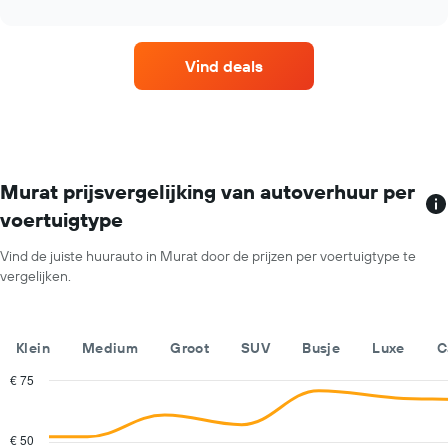
interactive
prijs
chart
per
maand
Vind deals
van
een
huurauto.
De
grafiek
toont
1
Murat prijsvergelijking van autoverhuur per
X-
voertuigtype
as
met
Vind de juiste huurauto in Murat door de prijzen per voertuigtype te
de
vergelijken.
maanden
van
het
jaar.
Klein
Medium
Groot
SUV
Busje
Luxe
C
De
grafiek
€ 75
toont
Combination
Chart
1
graphic.
chart
with
Y-
€ 50