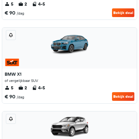
5
2
4-5
€ 90
Bekijk deal
/dag
BMW X1
of vergelijkbaar SUV
5
2
4-5
€ 90
Bekijk deal
/dag