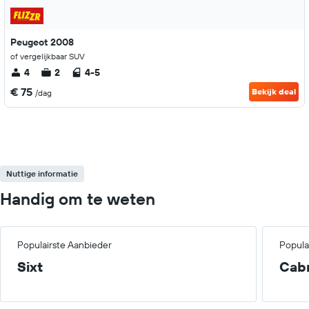
Peugeot 2008
of vergelijkbaar SUV
4
2
4-5
€ 75
Bekijk deal
/dag
Nuttige informatie
Handig om te weten
Populairste Aanbieder
Popula
Sixt
Cabr