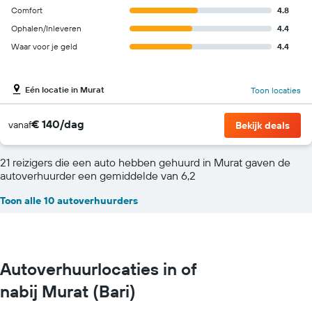
Comfort
4.8
Ophalen/Inleveren
4.4
Waar voor je geld
4.4
Eén locatie in Murat
Toon locaties
€ 140/dag
vanaf
Bekijk deals
21 reizigers die een auto hebben gehuurd in Murat gaven de
autoverhuurder een gemiddelde van 6,2
Toon alle 10 autoverhuurders
Autoverhuurlocaties in of
nabij Murat (Bari)