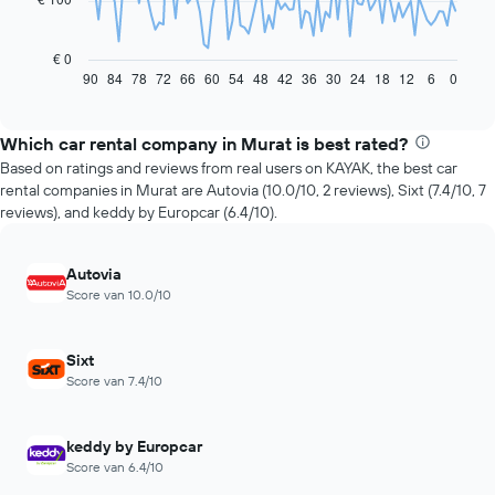
De
volgende
grafiek
€ 0
toont
90
84
78
72
66
60
54
48
42
36
30
24
18
12
6
0
End
of
hoe
interactive
de
chart
prijs
Which car rental company in Murat is best rated?
van
Based on ratings and reviews from real users on KAYAK, the best car
een
rental companies in Murat are Autovia (10.0/10, 2 reviews), Sixt (7.4/10, 7
huurauto
reviews), and keddy by Europcar (6.4/10).
verandert
naarmate
de
Autovia
boekingsdatum
Score van 10.0/10
nadert.
De
grafiek
Sixt
toont
Score van 7.4/10
1
X-
as
keddy by Europcar
met
Score van 6.4/10
het