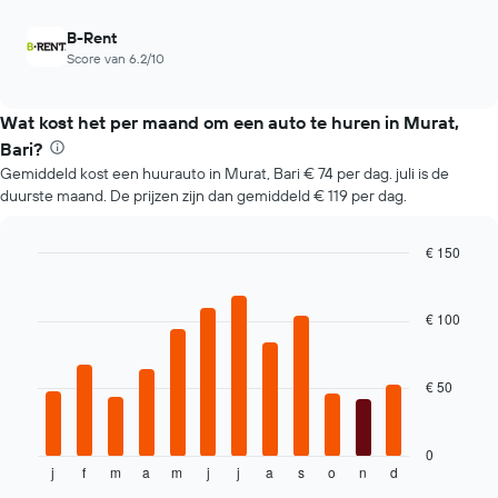
aantal
dagen
B-Rent
vóór
Score van 6.2/10
de
boeking.
De
Wat kost het per maand om een auto te huren in Murat,
grafiek
toont
Bari?
1
Gemiddeld kost een huurauto in Murat, Bari € 74 per dag. juli is de
Y-
duurste maand. De prijzen zijn dan gemiddeld € 119 per dag.
as
met
€ 150
de
gemiddelde
Bar
Chart
graphic.
chart
prijs
with
van
€ 100
12
een
bars.
huurauto.
€ 50
De
volgende
grafiek
toont
0
j
f
m
a
m
j
j
a
s
o
n
d
de
End
of
gemiddelde