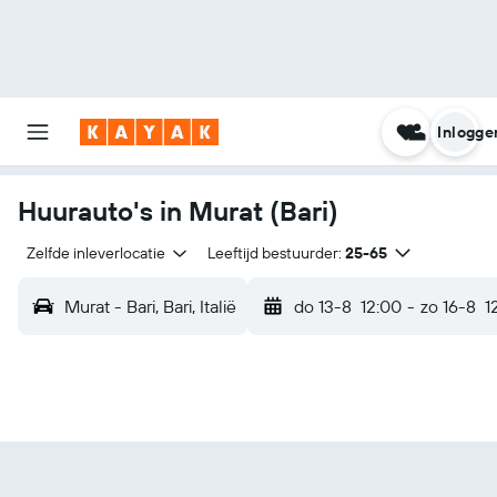
Inlogge
Huurauto's in Murat (Bari)
Zelfde inleverlocatie
Leeftijd bestuurder:
25-65
Murat - Bari, Bari, Italië
do 13-8
12:00
-
zo 16-8
1