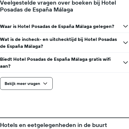
Veelgestelde vragen over boeken bij Hotel
de
Posadas de España Málaga
gemiddelde
prijs
van
Waar is Hotel Posadas de España Málaga gelegen?
een
kamer
Wat is de incheck- en uitchecktijd bij Hotel Posadas
de España Málaga?
Biedt Hotel Posadas de España Málaga gratis wifi
aan?
Bekijk meer vragen
Hotels en eetgelegenheden in de buurt