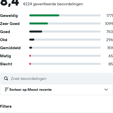
8,4
4224 geverifieerde beoordelingen
Geweldig
1771
Zeer Goed
109
Goed
750
Oké
296
Gemiddeld
159
Matig
65
Slecht
85
Sorteer op
:
Meest recente
Filters