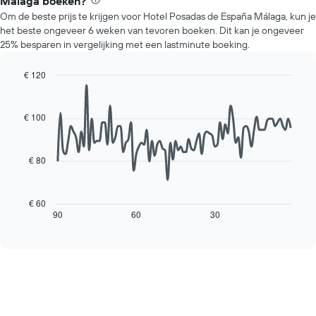
Málaga boeken?
prijs
Y-
Om de beste prijs te krijgen voor Hotel Posadas de España Málaga, kun je
van
as
het beste ongeveer 6 weken van tevoren boeken. Dit kan je ongeveer
een
met
25% besparen in vergelijking met een lastminute boeking.
kamer
de
voor
gemiddelde
elke
€ 120
prijs
dag
Line
Chart
van
van
graphic.
chart
een
with
de
€ 100
kamer
90
week.
data
De
points.
grafiek
€ 80
heeft
De
1
volgende
X-
grafiek
€ 60
as
toont
90
60
30
End
met
of
hoe
interactive
de
de
chart
dagen
prijs
van
van
de
een
week.
kamer
De
verandert
grafiek