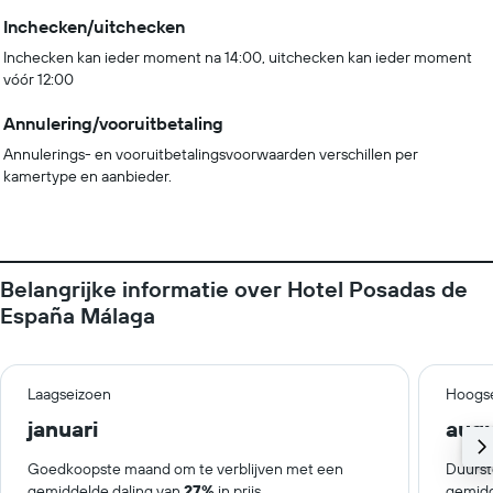
Inchecken/uitchecken
Inchecken kan ieder moment na 14:00, uitchecken kan ieder moment
vóór 12:00
Annulering/vooruitbetaling
Annulerings- en vooruitbetalingsvoorwaarden verschillen per
kamertype en aanbieder.
Belangrijke informatie over Hotel Posadas de
España Málaga
Laagseizoen
Hoogs
januari
aug
Goedkoopste maand om te verblijven met een
Duurst
gemiddelde daling van
27%
in prijs.
gemidd