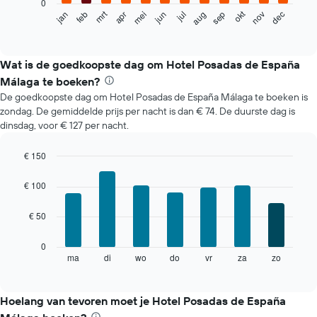
0
De
mrt
okt
feb
mei
aug
nov
jun
sep
dec
jan
apr
jul
volgende
End
of
grafiek
interactive
toont
chart
de
Wat is de goedkoopste dag om Hotel Posadas de España
gemiddelde
Málaga te boeken?
prijs
De goedkoopste dag om Hotel Posadas de España Málaga te boeken is
per
zondag. De gemiddelde prijs per nacht is dan € 74. De duurste dag is
maand
dinsdag, voor € 127 per nacht.
van
een
kamer
€ 150
De
Bar
Chart
grafiek
graphic.
chart
€ 100
with
toont
7
1
€ 50
bars.
X-
as
De
0
met
volgende
ma
di
wo
do
vr
za
zo
End
maanden.
of
grafiek
De
interactive
toont
chart
grafiek
de
Hoelang van tevoren moet je Hotel Posadas de España
heeft
gemiddelde
1