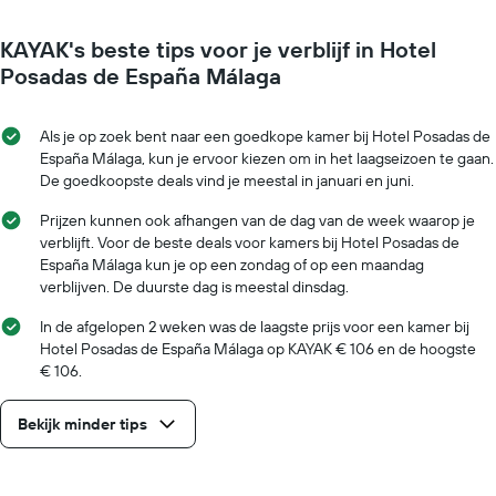
naarmate
toont
de
1
KAYAK's beste tips voor je verblijf in Hotel
verblijfsdatum
Y-
nadert.
Posadas de España Málaga
as
De
met
grafiek
de
toont
Als je op zoek bent naar een goedkope kamer bij Hotel Posadas de
gemiddelde
1
España Málaga, kun je ervoor kiezen om in het laagseizoen te gaan.
prijs
X-
De goedkoopste deals vind je meestal in januari en juni.
van
as
een
met
Prijzen kunnen ook afhangen van de dag van de week waarop je
kamer
het
verblijft. Voor de beste deals voor kamers bij Hotel Posadas de
aantal
España Málaga kun je op een zondag of op een maandag
dagen
verblijven. De duurste dag is meestal dinsdag.
vóór
het
In de afgelopen 2 weken was de laagste prijs voor een kamer bij
verblijf
Hotel Posadas de España Málaga op KAYAK € 106 en de hoogste
De
€ 106.
grafiek
toont
Bekijk minder tips
1
Y-
as
met