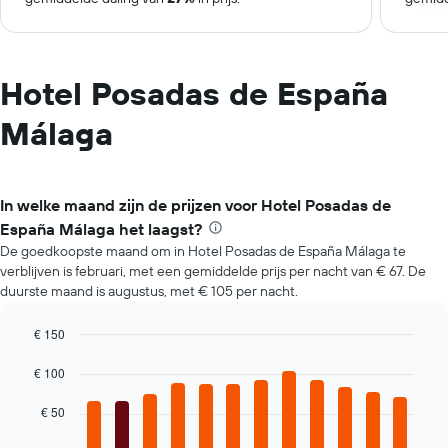
Hotel Posadas de España
Málaga
In welke maand zijn de prijzen voor Hotel Posadas de
España Málaga het laagst?
De goedkoopste maand om in Hotel Posadas de España Málaga te
verblijven is februari, met een gemiddelde prijs per nacht van € 67. De
duurste maand is augustus, met € 105 per nacht.
€ 150
Bar
Chart
graphic.
chart
€ 100
with
12
€ 50
bars.