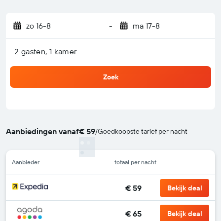
zo 16-8
-
ma 17-8
2 gasten, 1 kamer
Zoek
Aanbiedingen vanaf
€ 59
/
Goedkoopste tarief per nacht
Aanbieder
totaal per nacht
€ 59
Bekijk deal
€ 65
Bekijk deal